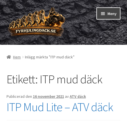
Hoppa
Hoppa
Meny
till
till
navigering
innehåll
Shop
Hem
Inlägg märkta ”ITP mud däck”
Expand
Fyrhjuling däck
underm
Expand
Etikett:
ITP mud däck
Trädgårdsmaskiner/små däck
underm
Checkout
Publicerad den
16 november 2021
av
ATV däck
ITP Mud Lite – ATV däck
Beställning
Om oss