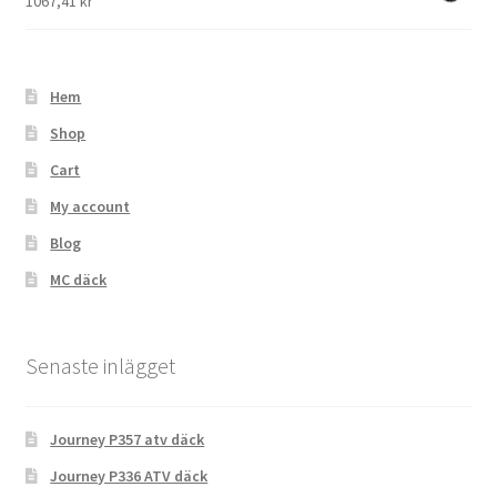
1067,41 kr
Hem
Shop
Cart
My account
Blog
MC däck
Senaste inlägget
Journey P357 atv däck
Journey P336 ATV däck