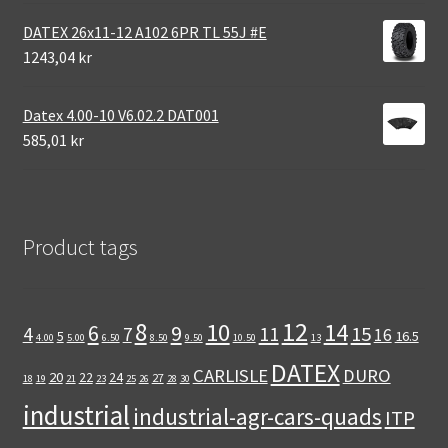
DATEX 26x11-12 A102 6PR TL 55J #E
1243,04 kr
Datex 4.00-10 V6.02.2 DAT001
585,01 kr
Product tags
12
8
10
14
6
9
11
15
4
7
16
5
16.5
4.00
5.00
6.50
8.50
9.50
10.50
13
DATEX
CARLISLE
DURO
20
22
24
27
18
19
21
23
25
26
28
30
industrial
industrial-agr-cars-quads
ITP