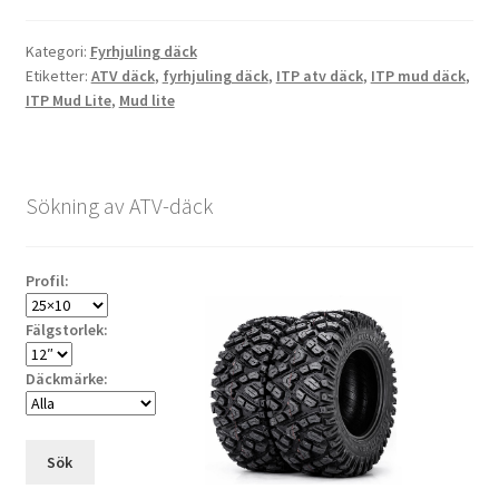
c
i
a
a
l
e
t
i
t
a
b
t
l
s
Kategori:
Fyrhjuling däck
o
e
A
Etiketter:
ATV däck
,
fyrhjuling däck
,
ITP atv däck
,
ITP mud däck
,
o
r
p
ITP Mud Lite
,
Mud lite
k
p
Sökning av ATV-däck
Profil:
Fälgstorlek:
Däckmärke:
Sök