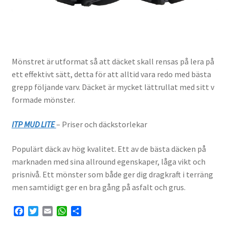
Mönstret är utformat så att däcket skall rensas på lera på
ett effektivt sätt, detta för att alltid vara redo med bästa
grepp följande varv. Däcket är mycket lättrullat med sitt v
formade mönster.
ITP MUD LITE
– Priser och däckstorlekar
Populärt däck av hög kvalitet. Ett av de bästa däcken på
marknaden med sina allround egenskaper, låga vikt och
prisnivå. Ett mönster som både ger dig dragkraft i terräng
men samtidigt ger en bra gång på asfalt och grus.
F
T
E
W
D
a
w
m
h
e