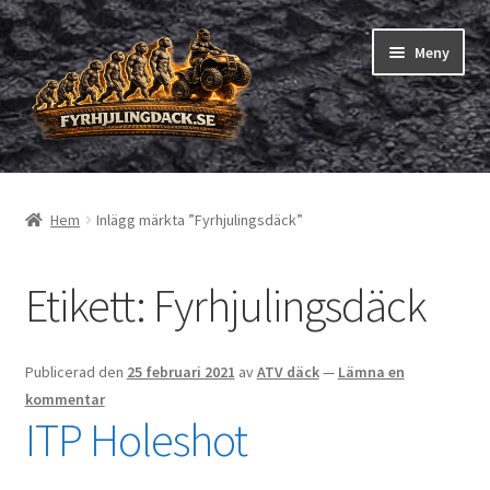
Hoppa
Hoppa
Meny
till
till
navigering
innehåll
Shop
Hem
Inlägg märkta ”Fyrhjulingsdäck”
Expand
Fyrhjuling däck
underm
Expand
Etikett:
Fyrhjulingsdäck
Trädgårdsmaskiner/små däck
underm
Checkout
Publicerad den
25 februari 2021
av
ATV däck
—
Lämna en
kommentar
Beställning
ITP Holeshot
Om oss