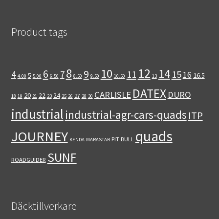
Product tags
12
8
10
14
6
9
11
15
4
7
16
5
16.5
4.00
5.00
6.50
8.50
9.50
10.50
13
DATEX
CARLISLE
DURO
20
22
24
27
18
19
21
23
25
26
28
30
industrial
industrial-agr-cars-quads
ITP
quads
JOURNEY
PIT BULL
KENDA
MARASTAR
SUNF
ROADGUIDER
Däcktillverkare