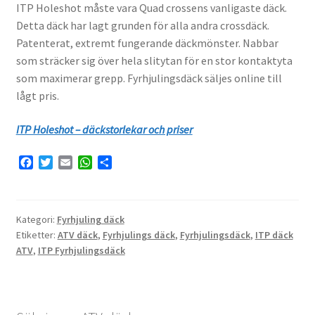
ITP Holeshot måste vara Quad crossens vanligaste däck.
Detta däck har lagt grunden för alla andra crossdäck.
Patenterat, extremt fungerande däckmönster. Nabbar
som sträcker sig över hela slitytan för en stor kontaktyta
som maximerar grepp. Fyrhjulingsdäck säljes online till
lågt pris.
ITP Holeshot – däckstorlekar och priser
F
T
E
W
D
a
w
m
h
e
c
i
a
a
l
e
t
i
t
a
b
t
l
s
Kategori:
Fyrhjuling däck
o
e
A
Etiketter:
ATV däck
,
Fyrhjulings däck
,
Fyrhjulingsdäck
,
ITP däck
o
r
p
ATV
,
ITP Fyrhjulingsdäck
k
p