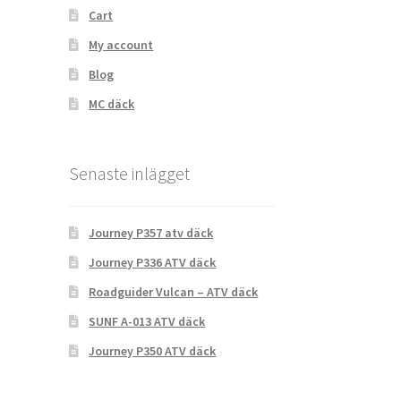
Cart
My account
Blog
MC däck
Senaste inlägget
Journey P357 atv däck
Journey P336 ATV däck
Roadguider Vulcan – ATV däck
SUNF A-013 ATV däck
Journey P350 ATV däck