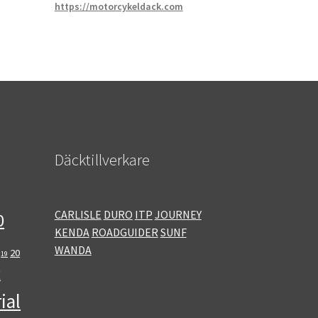
https://motorcykeldack.com
Däcktillverkare
CARLISLE
DURO
ITP
JOURNEY
0
KENDA
ROADGUIDER
SUNF
WANDA
20
19
E
ial