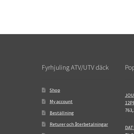
Fyrhjuling ATV/UTV däck
Pop
Shop
JOU
My account
12P
763,
Beställning
Returer och återbetalningar
DAT