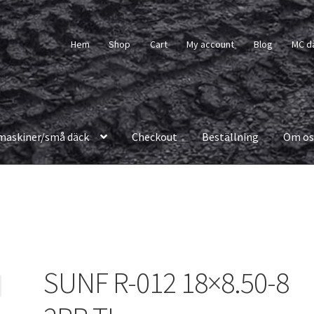
Hem
Shop
Cart
My account
Blog
MC d
maskiner/små däck
Checkout
Beställning
Om os
SUNF R-012 18×8.50-8