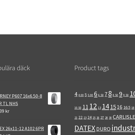
ulära däck
Product tags
8
1
6
9
4
7
5
RNEY P607 16x6.50-8
4.00
5.00
6.50
8.50
9.50
R TL NHS
12
14
11
15
16
16.5
10.50
13
18
39 kr
CARLISL
22
24
27
21
23
25
26
28
30
industr
DATEX
EX 26x11-12 A102 6PR
DURO