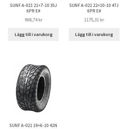
SUNF A-021 21×7-10 35J
SUNF A-021 22×10-10 47J
6PR E#
6PR E#
968,74 kr
1175,31 kr
Lägg till i varukorg
Lägg till i varukorg
SUNF A-021 19×6-10 42N