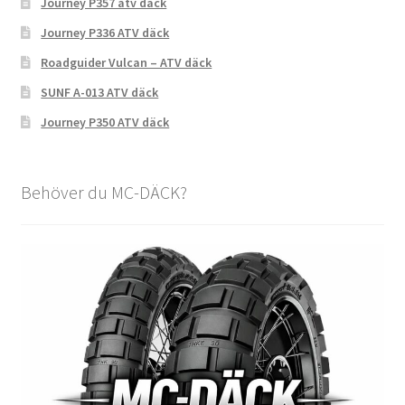
Journey P357 atv däck
Journey P336 ATV däck
Roadguider Vulcan – ATV däck
SUNF A-013 ATV däck
Journey P350 ATV däck
Behöver du MC-DÄCK?