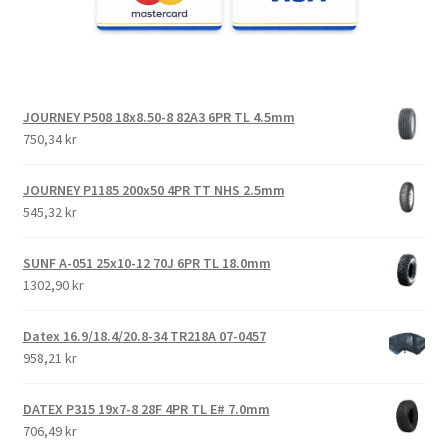
JOURNEY P508 18x8.50-8 82A3 6PR TL 4.5mm
750,34 kr
JOURNEY P1185 200x50 4PR TT NHS 2.5mm
545,32 kr
SUNF A-051 25x10-12 70J 6PR TL 18.0mm
1302,90 kr
Datex 16.9/18.4/20.8-34 TR218A 07-0457
958,21 kr
DATEX P315 19x7-8 28F 4PR TL E# 7.0mm
706,49 kr