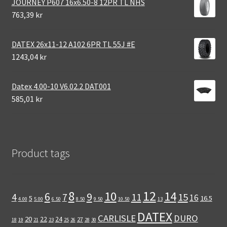
JOURNEY P607 16x6.50-8 12PR TL NHS
763,39 kr
DATEX 26x11-12 A102 6PR TL 55J #E
1243,04 kr
Datex 4.00-10 V6.02.2 DAT001
585,01 kr
Product tags
12
8
10
14
6
9
11
15
4
7
16
5
16.5
4.00
5.00
6.50
8.50
9.50
10.50
13
DATEX
CARLISLE
DURO
20
22
24
27
18
19
21
23
25
26
28
30