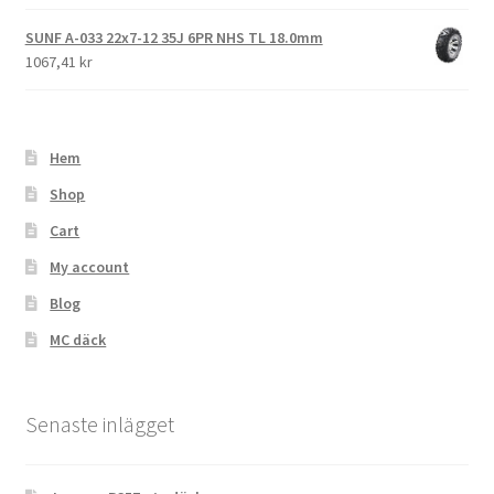
SUNF A-033 22x7-12 35J 6PR NHS TL 18.0mm
1067,41 kr
Hem
Shop
Cart
My account
Blog
MC däck
Senaste inlägget