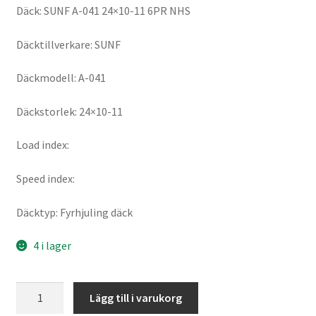
Däck: SUNF A-041 24×10-11 6PR NHS
Däcktillverkare: SUNF
Däckmodell: A-041
Däckstorlek: 24×10-11
Load index:
Speed index:
Däcktyp: Fyrhjuling däck
4 i lager
SUNF
Lägg till i varukorg
A-