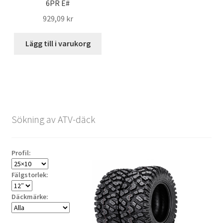
6PR E#
929,09 kr
Lägg till i varukorg
Sökning av ATV-däck
Profil:
Fälgstorlek:
Däckmärke: