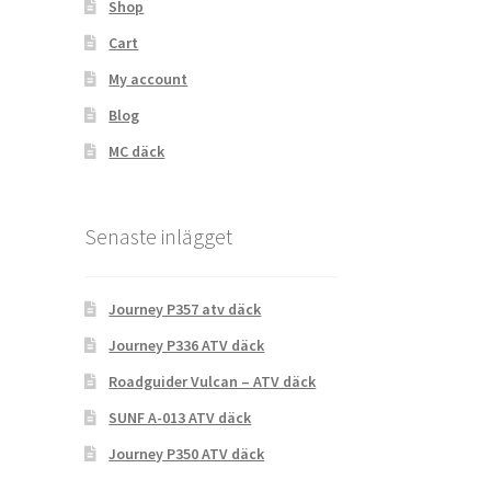
Shop
Cart
My account
Blog
MC däck
Senaste inlägget
Journey P357 atv däck
Journey P336 ATV däck
Roadguider Vulcan – ATV däck
SUNF A-013 ATV däck
Journey P350 ATV däck