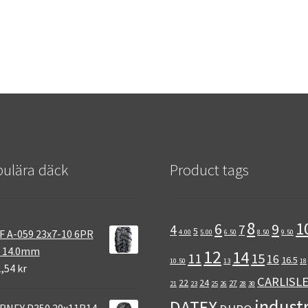
ulära däck
Product tags
8
1
6
9
4
7
5
 A-059 23x7-10 6PR
4.00
5.00
6.50
8.50
9.50
 14.0mm
12
14
11
15
16
16.5
10.50
13
18
,54 kr
CARLISL
22
24
27
21
23
25
26
28
30
industr
DATEX
RNEY P350 29x11R14