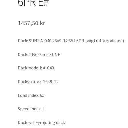
6PR E#
1457,50 kr
Däck: SUNF A-040 26×9-12 65J 6PR (vägtrafik godkänd)
Däcktillverkare: SUNF
Däckmodell: A-040
Däckstorlek: 26×9-12
Load index: 65
Speed index: J
Däcktyp: Fyrhjuling däck