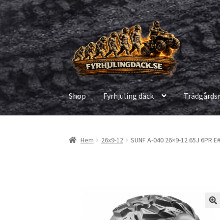
Hoppa
Hoppa
till
till
navigering
innehåll
Shop
Fyrhjuling däck
Trädgårds
Hem
26x9-12
SUNF A-040 26×9-12 65J 6PR E