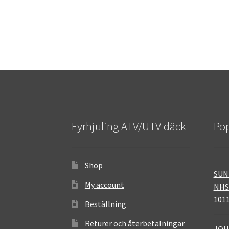
Fyrhjuling ATV/UTV däck
Pop
Shop
SUNF
My account
NHS
1011
Beställning
Returer och återbetalningar
JOU