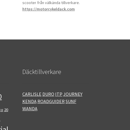
scooter från välkända tillverkare.
https://motorcykeldack.com
Däcktillverkare
CARLISLE
DURO
ITP
JOURNEY
0
KENDA
ROADGUIDER
SUNF
WANDA
20
19
E
ial