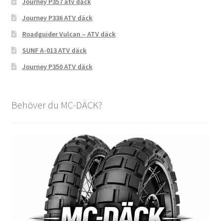
Journey P357 atv däck
Journey P336 ATV däck
Roadguider Vulcan – ATV däck
SUNF A-013 ATV däck
Journey P350 ATV däck
Behöver du MC-DÄCK?