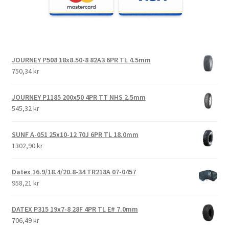
JOURNEY P508 18x8.50-8 82A3 6PR TL 4.5mm
750,34 kr
JOURNEY P1185 200x50 4PR TT NHS 2.5mm
545,32 kr
SUNF A-051 25x10-12 70J 6PR TL 18.0mm
1302,90 kr
Datex 16.9/18.4/20.8-34 TR218A 07-0457
958,21 kr
DATEX P315 19x7-8 28F 4PR TL E# 7.0mm
706,49 kr