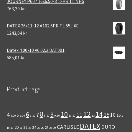
JOURNEY P607 16x6.50-8 12PR TL NHS
763,39 kr
DATEX 26x11-12 A102 6PR TL 55J #E
1243,04 kr
Datex 4.00-10 V6.02.2 DAT001
585,01 kr
Product tags
12
8
10
14
6
9
11
15
4
7
16
5
16.5
4.00
5.00
6.50
8.50
9.50
10.50
13
DATEX
CARLISLE
DURO
20
22
24
27
18
19
21
23
25
26
28
30