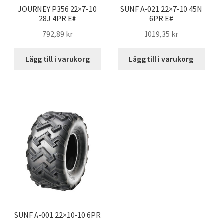
JOURNEY P356 22×7-10
SUNF A-021 22×7-10 45N
28J 4PR E#
6PR E#
792,89 kr
1019,35 kr
Lägg till i varukorg
Lägg till i varukorg
SUNF A-001 22×10-10 6PR