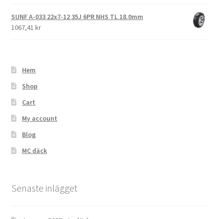
SUNF A-033 22x7-12 35J 6PR NHS TL 18.0mm
1067,41 kr
Hem
Shop
Cart
My account
Blog
MC däck
Senaste inlägget