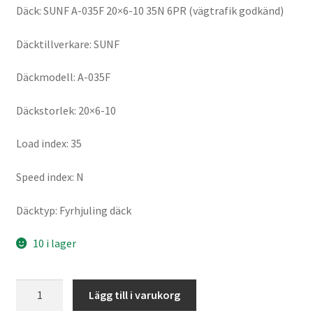
Däck: SUNF A-035F 20×6-10 35N 6PR (vägtrafik godkänd)
Däcktillverkare: SUNF
Däckmodell: A-035F
Däckstorlek: 20×6-10
Load index: 35
Speed index: N
Däcktyp: Fyrhjuling däck
10 i lager
SUNF
Lägg till i varukorg
A-