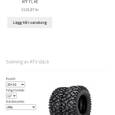
47F TL #E
1110,97 kr
Lägg till i varukorg
Sökning av ATV-däck
Profil:
Fälgstorlek:
Däckmärke: