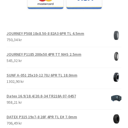
JOURNEY P508 18x8.50-8 82A3 6PR TL 4.5mm
750,34 kr
JOURNEY P1185 200x50 4PR TT NHS 2.5mm
545,32 kr
SUNF A-051 25x10-12 70J 6PR TL 18.0mm
1302,90 kr
Datex 16.9/18.4/20.8-34 TR218A 07-0457
958,21 kr
DATEX P315 19x7-8 28F 4PR TL E# 7.0mm
706,49 kr