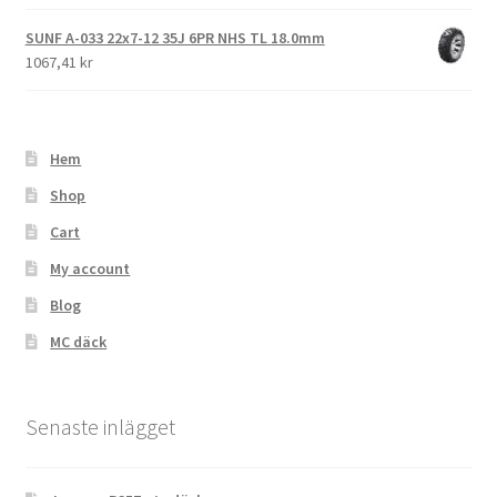
SUNF A-033 22x7-12 35J 6PR NHS TL 18.0mm
1067,41 kr
Hem
Shop
Cart
My account
Blog
MC däck
Senaste inlägget