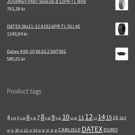
JOURNEY P607 16x6.50-8 12PR TL NHS
763,39 kr
DATEX 26x11-12 A102 6PR TL 55J #E
1243,04 kr
Datex 4.00-10 V6.02.2 DAT001
585,01 kr
Product tags
12
8
10
14
6
9
11
15
4
7
16
5
16.5
4.00
5.00
6.50
8.50
9.50
10.50
13
DATEX
CARLISLE
DURO
20
22
24
27
18
19
21
23
25
26
28
30