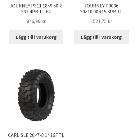
JOURNEY P311 18×9.50-8
JOURNEY P3036
33J 4PR TL E#
30×10.00R15 8PR TL
846,96 kr
1521,75 kr
Lägg till i varukorg
Lägg till i varukorg
CARLISLE 20×7-8 1* 16F TL