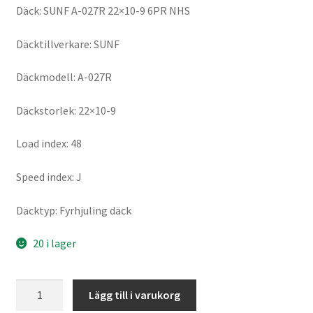
Däck: SUNF A-027R 22×10-9 6PR NHS
Däcktillverkare: SUNF
Däckmodell: A-027R
Däckstorlek: 22×10-9
Load index: 48
Speed index: J
Däcktyp: Fyrhjuling däck
20 i lager
SUNF
Lägg till i varukorg
A-