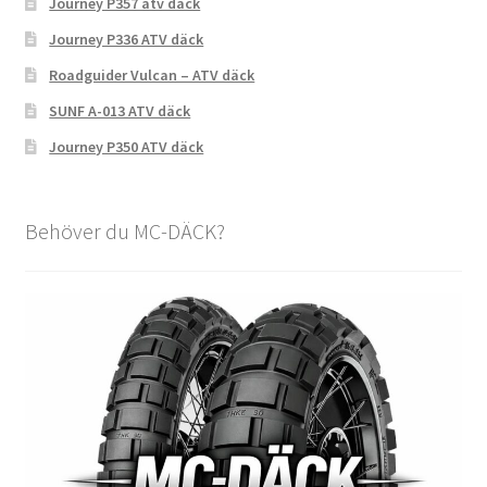
Journey P357 atv däck
Journey P336 ATV däck
Roadguider Vulcan – ATV däck
SUNF A-013 ATV däck
Journey P350 ATV däck
Behöver du MC-DÄCK?