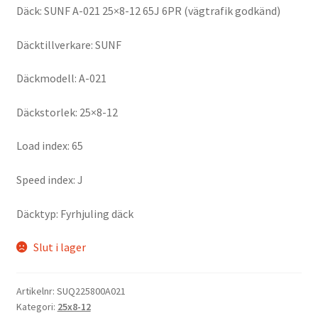
Däck: SUNF A-021 25×8-12 65J 6PR (vägtrafik godkänd)
Däcktillverkare: SUNF
Däckmodell: A-021
Däckstorlek: 25×8-12
Load index: 65
Speed index: J
Däcktyp: Fyrhjuling däck
Slut i lager
Artikelnr:
SUQ225800A021
Kategori:
25x8-12