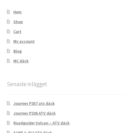
Hem
Shop
Cart
My account
Blog
MC däck
Senaste inlägget
Journey P357 atv däck
Journey P336 ATV däck
Roadguider Vulcan – ATV däck
SUNF A-013 ATV däck