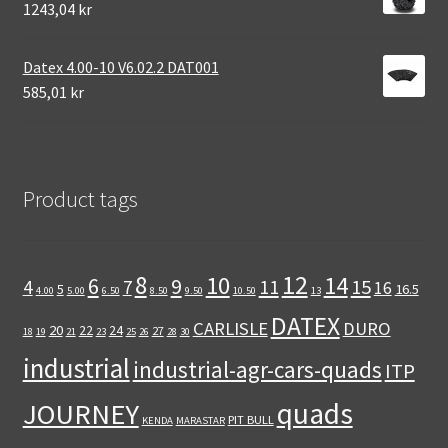
1243,04 kr
Datex 4.00-10 V6.02.2 DAT001
585,01 kr
Product tags
12
8
10
14
6
9
11
15
4
7
16
5
16.5
4.00
5.00
6.50
8.50
9.50
10.50
13
DATEX
CARLISLE
DURO
20
22
24
27
18
19
21
23
25
26
28
30
industrial
industrial-agr-cars-quads
ITP
quads
JOURNEY
PIT BULL
KENDA
MARASTAR