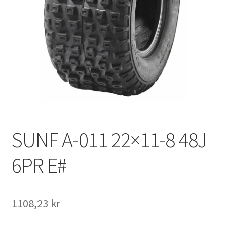
SUNF A-011 22×11-8 48J
6PR E#
1108,23 kr