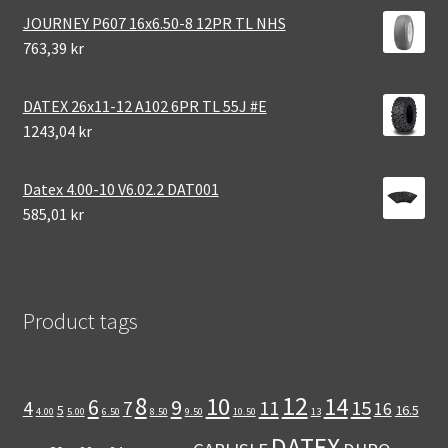
JOURNEY P607 16x6.50-8 12PR TL NHS
763,39 kr
DATEX 26x11-12 A102 6PR TL 55J #E
1243,04 kr
Datex 4.00-10 V6.02.2 DAT001
585,01 kr
Product tags
12
8
10
14
6
9
11
15
4
7
16
5
16.5
4.00
5.00
6.50
8.50
9.50
10.50
13
DATEX