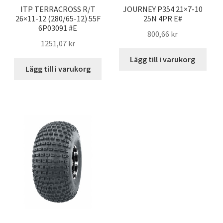
ITP TERRACROSS R/T
JOURNEY P354 21×7-10
26×11-12 (280/65-12) 55F
25N 4PR E#
6P03091 #E
800,66 kr
1251,07 kr
Lägg till i varukorg
Lägg till i varukorg