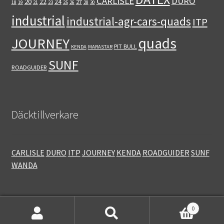
CARLISLE
DURO
20
22
24
27
18
19
21
23
25
26
28
30
industrial
industrial-agr-cars-quads
ITP
quads
JOURNEY
PIT BULL
KENDA
MARASTAR
SUNF
ROADGUIDER
Däcktillverkare
CARLISLE
DURO
ITP
JOURNEY
KENDA
ROADGUIDER
SUNF
WANDA
0
Sök
Sök