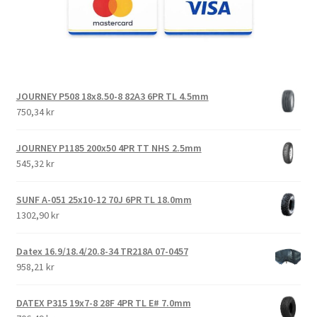
JOURNEY P508 18x8.50-8 82A3 6PR TL 4.5mm
750,34 kr
JOURNEY P1185 200x50 4PR TT NHS 2.5mm
545,32 kr
SUNF A-051 25x10-12 70J 6PR TL 18.0mm
1302,90 kr
Datex 16.9/18.4/20.8-34 TR218A 07-0457
958,21 kr
DATEX P315 19x7-8 28F 4PR TL E# 7.0mm