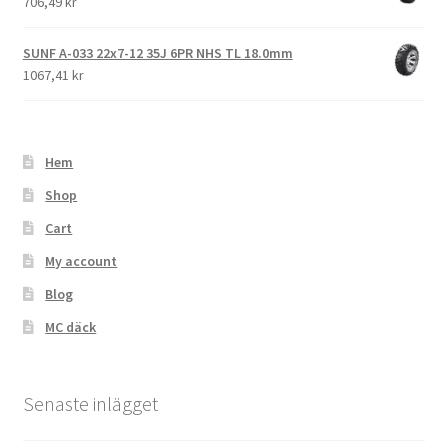
706,49 kr
SUNF A-033 22x7-12 35J 6PR NHS TL 18.0mm
1067,41 kr
Hem
Shop
Cart
My account
Blog
MC däck
Senaste inlägget