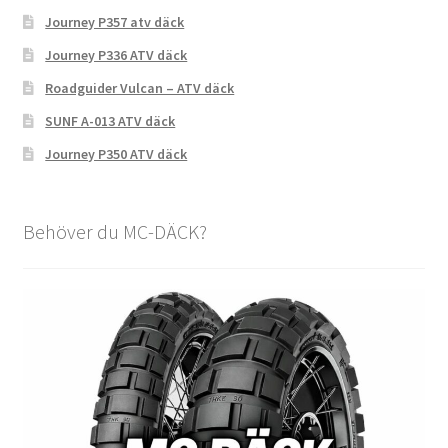
Journey P357 atv däck
Journey P336 ATV däck
Roadguider Vulcan – ATV däck
SUNF A-013 ATV däck
Journey P350 ATV däck
Behöver du MC-DÄCK?