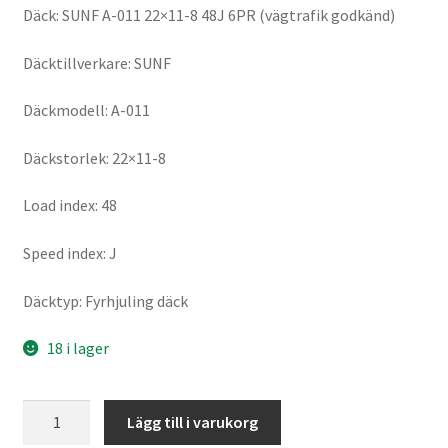
Däck: SUNF A-011 22×11-8 48J 6PR (vägtrafik godkänd)
Däcktillverkare: SUNF
Däckmodell: A-011
Däckstorlek: 22×11-8
Load index: 48
Speed index: J
Däcktyp: Fyrhjuling däck
18 i lager
SUNF
Lägg till i varukorg
A-