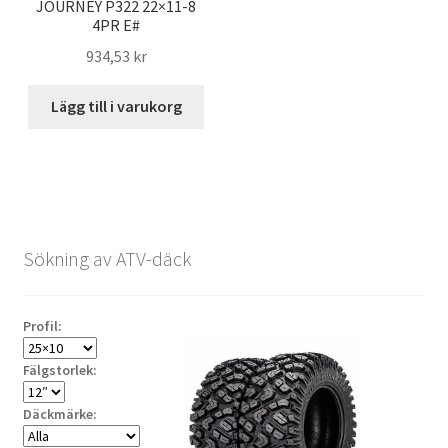
JOURNEY P322 22×11-8
4PR E#
934,53 kr
Lägg till i varukorg
Sökning av ATV-däck
Profil:
Fälgstorlek:
Däckmärke: