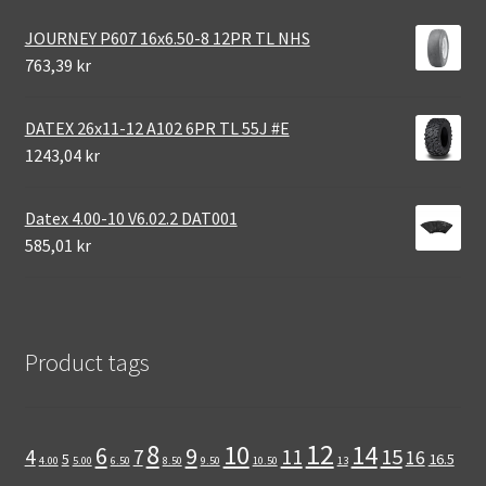
JOURNEY P607 16x6.50-8 12PR TL NHS
763,39 kr
DATEX 26x11-12 A102 6PR TL 55J #E
1243,04 kr
Datex 4.00-10 V6.02.2 DAT001
585,01 kr
Product tags
12
8
10
14
6
9
11
15
4
7
16
5
16.5
4.00
5.00
6.50
8.50
9.50
10.50
13