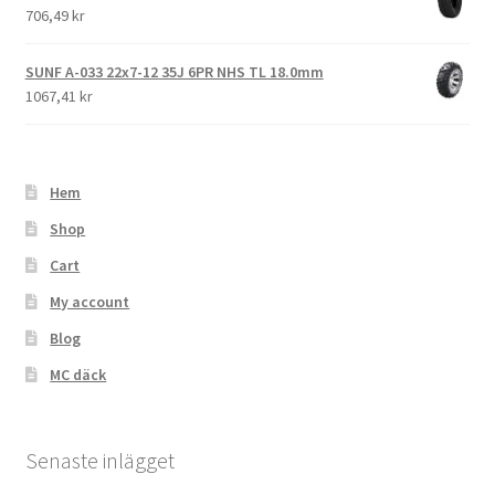
706,49 kr
SUNF A-033 22x7-12 35J 6PR NHS TL 18.0mm
1067,41 kr
Hem
Shop
Cart
My account
Blog
MC däck
Senaste inlägget