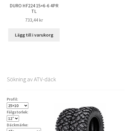
DURO HF224 15×6-6 4PR
TL
733,44 kr
Lägg till i varukorg
Sökning av ATV-däck
Profil:
Fälgstorlek:
Däckmärke: