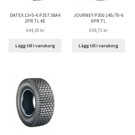
DATEX 13×5-6 P357 38A4
JOURNEY P350 145/70-6
2PR TL #E
6PR TL
644,30 kr
639,71 kr
Lägg till i varukorg
Lägg till i varukorg