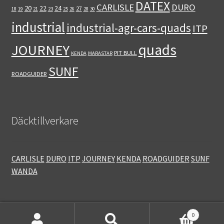
DATEX
CARLISLE
DURO
20
22
24
27
18
19
21
23
25
26
28
30
industrial
industrial-agr-cars-quads
ITP
quads
JOURNEY
PIT BULL
KENDA
MARASTAR
SUNF
ROADGUIDER
Däcktillverkare
CARLISLE
DURO
ITP
JOURNEY
KENDA
ROADGUIDER
SUNF
WANDA
0