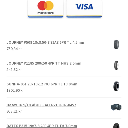
JOURNEY P508 18x8.50-8 82A3 6PR TL 4.5mm
750,34 kr
JOURNEY P1185 200x50 4PR TT NHS 2.5mm
545,32 kr
SUNF A-051 25x10-12 70J 6PR TL 18.0mm
1302,90 kr
Datex 16.9/18.4/20.8-34 TR218A 07-0457
958,21 kr
DATEX P315 19x7-8 28F 4PR TL E# 7.0mm