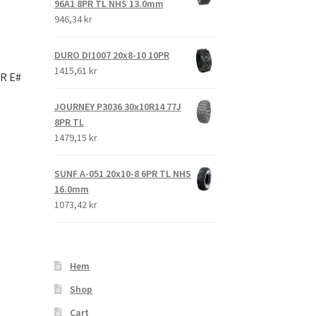
96A1 8PR TL NHS 13.0mm
946,34 kr
DURO DI1007 20x8-10 10PR
1415,61 kr
R E#
JOURNEY P3036 30x10R14 77J
8PR TL
1479,15 kr
SUNF A-051 20x10-8 6PR TL NHS
16.0mm
1073,42 kr
Hem
Shop
Cart