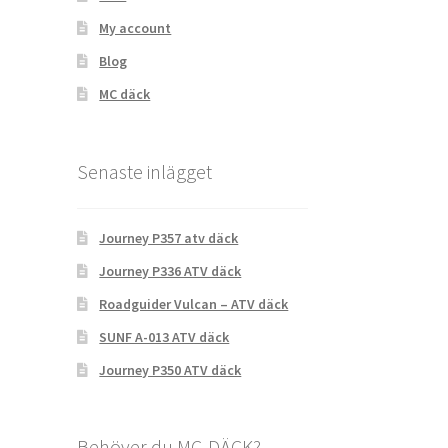
My account
Blog
MC däck
Senaste inlägget
Journey P357 atv däck
Journey P336 ATV däck
Roadguider Vulcan – ATV däck
SUNF A-013 ATV däck
Journey P350 ATV däck
Behöver du MC-DÄCK?