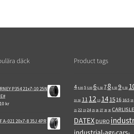
ulära däck
Product tags
8
1
6
9
4
7
5
RNEY P354 21x7-10 25N
4.00
5.00
6.50
8.50
9.50
 E#
12
14
11
15
16
16.5
10.50
13
18
10 kr
CARLISL
22
24
27
21
23
25
26
28
30
industr
DATEX
 A-021 20x7-8 35J 4PR
DURO
industrial-agr-cars-