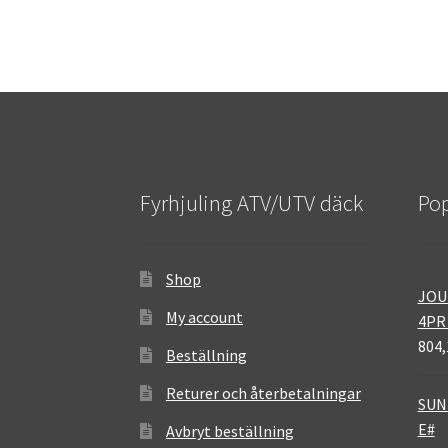
Fyrhjuling ATV/UTV däck
Pop
Shop
JOU
My account
4PR
804,
Beställning
Returer och återbetalningar
SUNF
E#
Avbryt beställning