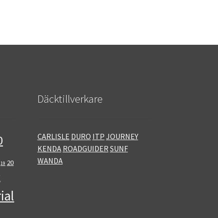
Däcktillverkare
CARLISLE
DURO
ITP
JOURNEY
0
KENDA
ROADGUIDER
SUNF
WANDA
20
19
E
ial