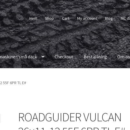
Hem
Shop
Cart
My account
Blog
MC d
maskiner/små däck
Checkout
Beställning
Om os
 55F 6PR TL E#
ROADGUIDER VULCAN