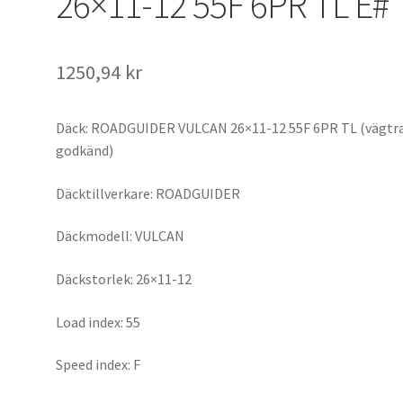
26×11-12 55F 6PR TL E#
1250,94 kr
Däck: ROADGUIDER VULCAN 26×11-12 55F 6PR TL (vägtra
godkänd)
Däcktillverkare: ROADGUIDER
Däckmodell: VULCAN
Däckstorlek: 26×11-12
Load index: 55
Speed index: F