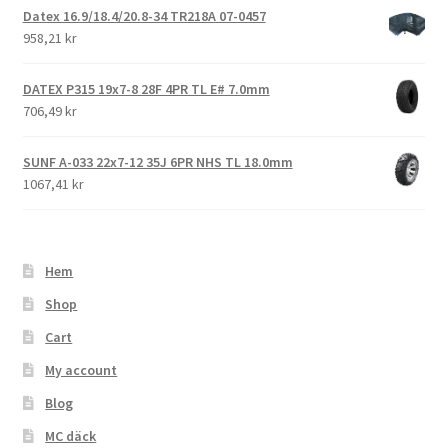
Datex 16.9/18.4/20.8-34 TR218A 07-0457
958,21 kr
DATEX P315 19x7-8 28F 4PR TL E# 7.0mm
706,49 kr
SUNF A-033 22x7-12 35J 6PR NHS TL 18.0mm
1067,41 kr
Hem
Shop
Cart
My account
Blog
MC däck