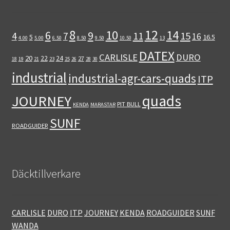
12
8
10
14
6
9
11
15
4
7
16
5
16.5
4.00
5.00
6.50
8.50
9.50
10.50
13
DATEX
CARLISLE
DURO
20
22
24
27
18
19
21
23
25
26
28
30
industrial
industrial-agr-cars-quads
ITP
quads
JOURNEY
PIT BULL
KENDA
MARASTAR
SUNF
ROADGUIDER
Däcktillverkare
CARLISLE
DURO
ITP
JOURNEY
KENDA
ROADGUIDER
SUNF
WANDA