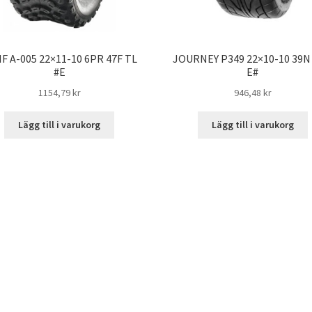
F A-005 22×11-10 6PR 47F TL
JOURNEY P349 22×10-10 39N
#E
E#
1154,79 kr
946,48 kr
Lägg till i varukorg
Lägg till i varukorg