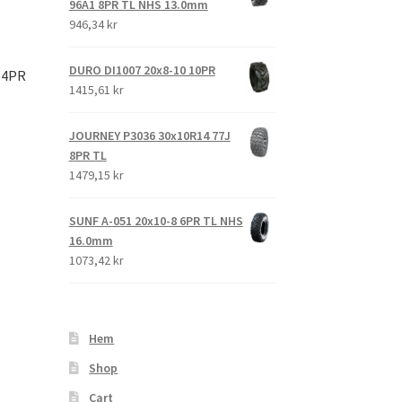
96A1 8PR TL NHS 13.0mm
946,34 kr
DURO DI1007 20x8-10 10PR
 4PR
1415,61 kr
JOURNEY P3036 30x10R14 77J
8PR TL
1479,15 kr
SUNF A-051 20x10-8 6PR TL NHS
16.0mm
1073,42 kr
Hem
Shop
Cart