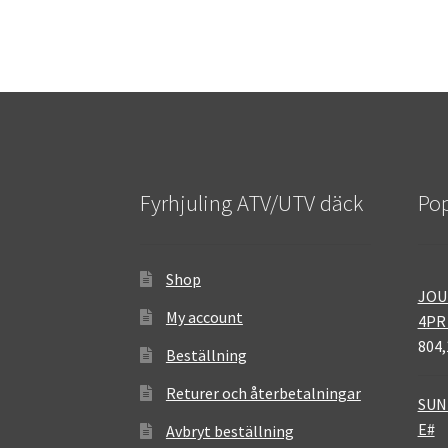
Fyrhjuling ATV/UTV däck
Pop
Shop
JOU
My account
4PR
804,
Beställning
Returer och återbetalningar
SUNF
E#
Avbryt beställning