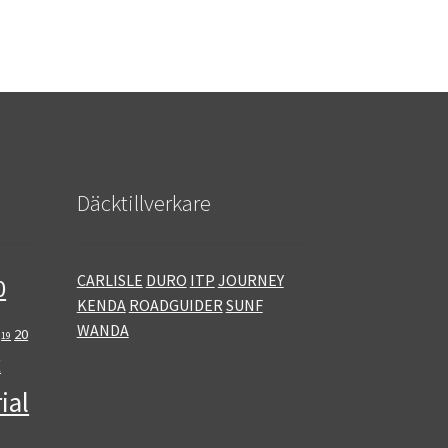
Däcktillverkare
CARLISLE
DURO
ITP
JOURNEY
0
KENDA
ROADGUIDER
SUNF
WANDA
20
19
E
ial