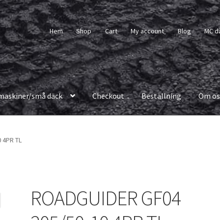
Hem
Shop
Cart
My account
Blog
MC d
maskiner/små däck
Checkout
Beställning
Om os
 4PR TL
ROADGUIDER GF04