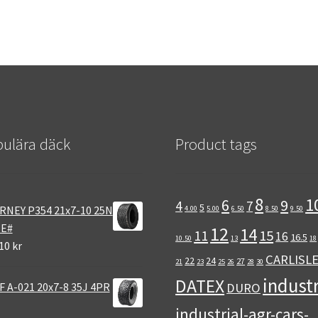
ulära däck
Product tags
8
1
6
9
4
7
5
RNEY P354 21x7-10 25N
4.00
5.00
6.50
8.50
9.50
 E#
12
14
11
15
16
16.5
10.50
13
18
10 kr
CARLISL
22
24
27
21
23
25
26
28
30
industr
DATEX
 A-021 20x7-8 35J 4PR
DURO
industrial-agr-cars-