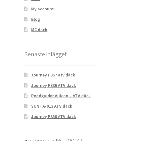
My account
Blog
MC däck
Senaste inlägget
Journey P357 atv däck
Journey P336 ATV däck
Roadguider Vulcan – ATV däck
SUNF A-013 ATV däck
Journey P350 ATV däck
Behöver du MC-DÄCK?