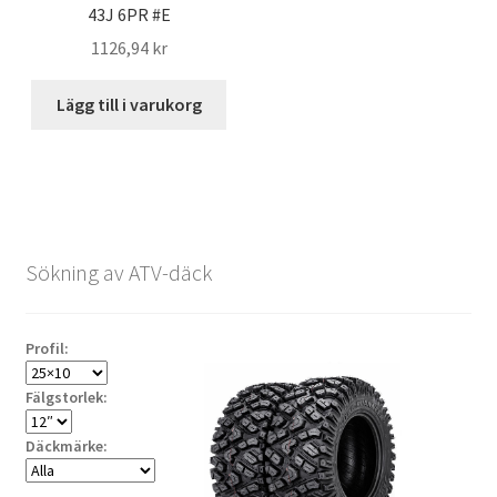
43J 6PR #E
1126,94 kr
Lägg till i varukorg
Sökning av ATV-däck
Profil:
Fälgstorlek:
Däckmärke: