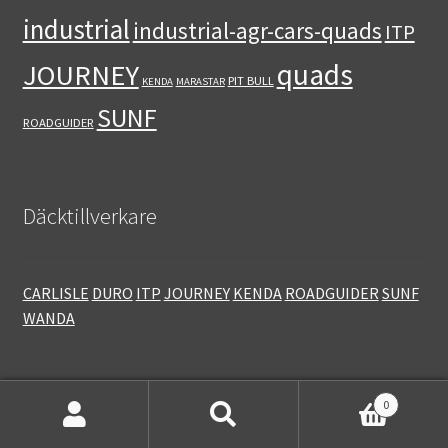
industrial
industrial-agr-cars-quads
ITP
quads
JOURNEY
PIT BULL
KENDA
MARASTAR
SUNF
ROADGUIDER
Däcktillverkare
CARLISLE
DURO
ITP
JOURNEY
KENDA
ROADGUIDER
SUNF
WANDA
0
Sök
Sök