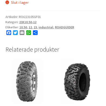
Slut i lager
Artikelnr:
ROI223105GF01
Kategori:
23X10.50-12
Etiketter:
10.50
,
12
,
23
,
industrial
,
ROADGUIDER
F
T
E
W
D
a
w
m
h
e
c
i
a
a
l
e
t
i
t
a
Relaterade produkter
b
t
l
s
o
e
A
o
r
p
k
p