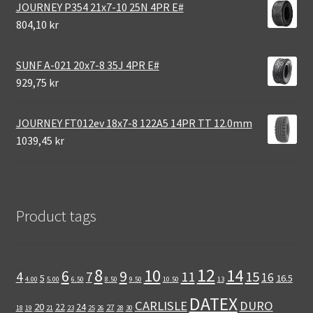
JOURNEY P354 21x7-10 25N 4PR E#
804,10 kr
SUNF A-021 20x7-8 35J 4PR E#
929,75 kr
JOURNEY FT012ev 18x7-8 122A5 14PR TT 12.0mm
1039,45 kr
Product tags
12
8
10
14
6
9
11
15
4
7
16
5
16.5
4.00
5.00
6.50
8.50
9.50
10.50
13
DATEX
CARLISLE
DURO
20
22
24
27
18
19
21
23
25
26
28
30