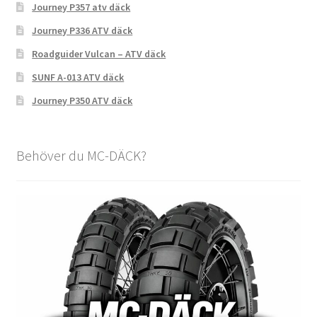
Journey P357 atv däck
Journey P336 ATV däck
Roadguider Vulcan – ATV däck
SUNF A-013 ATV däck
Journey P350 ATV däck
Behöver du MC-DÄCK?