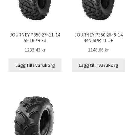
JOURNEY P350 27×11-14
JOURNEY P350 26×8-14
55J 6PR E#
44N 6PR TL #E
1233,43 kr
1148,66 kr
Lägg till i varukorg
Lägg till i varukorg