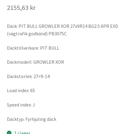
2155,63 kr
Däck: PIT BULL GROWLER XOR 27x9R14 BG2.5 6PR EXD
(vägtrafik godkänd) PB3075C
Däcktillverkare: PIT BULL
Däckmodell: GROWLER XOR
Däckstorlek: 27×9-14
Load index: 65
Speed index: J
Däcktyp: Fyrhjuling däck
1 i lager