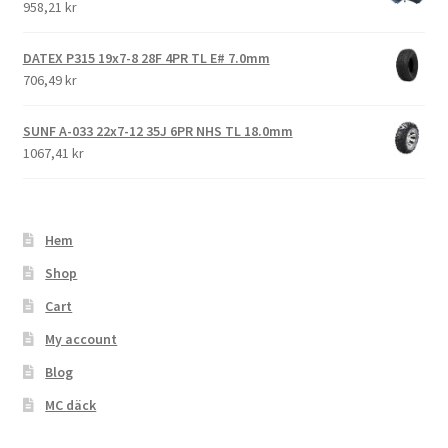
958,21 kr
DATEX P315 19x7-8 28F 4PR TL E# 7.0mm
706,49 kr
SUNF A-033 22x7-12 35J 6PR NHS TL 18.0mm
1067,41 kr
Hem
Shop
Cart
My account
Blog
MC däck