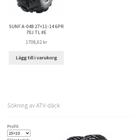
SUNF A-048 27×11-14 6PR
70J TL #E
1708,62 kr
Lägg till i varukorg
Sökning av ATV-däck
Profil: