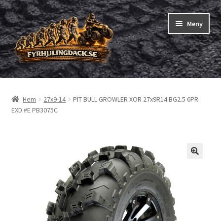
Hoppa
Hoppa
Meny
till
till
navigering
innehåll
Shop
Hem
27x9-14
PIT BULL GROWLER XOR 27x9R14 BG2.5 6PR
Expand
Fyrhjuling däck
EXD #E PB3075C
underm
Expand
Trädgårdsmaskiner/små däck
underm
Checkout
Beställning
Om oss