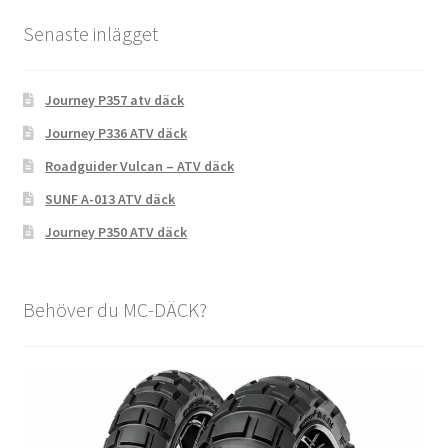
Senaste inlägget
Journey P357 atv däck
Journey P336 ATV däck
Roadguider Vulcan – ATV däck
SUNF A-013 ATV däck
Journey P350 ATV däck
Behöver du MC-DÄCK?