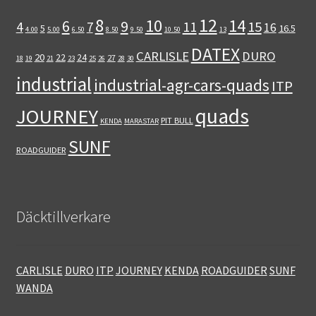
12
8
10
14
6
9
11
15
4
7
16
5
16.5
4.00
5.00
6.50
8.50
9.50
10.50
13
DATEX
CARLISLE
DURO
20
22
24
27
18
19
21
23
25
26
28
30
industrial
industrial-agr-cars-quads
ITP
quads
JOURNEY
PIT BULL
KENDA
MARASTAR
SUNF
ROADGUIDER
Däcktillverkare
CARLISLE
DURO
ITP
JOURNEY
KENDA
ROADGUIDER
SUNF
WANDA