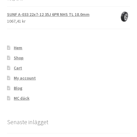
SUNF A-033 22x7-12 35J 6PR NHS TL 18.0mm
1067,41 kr
Hem
Shop
Cart
My account
Blog
MC däck
Senaste inlägget