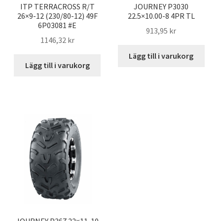
ITP TERRACROSS R/T
JOURNEY P3030
26×9-12 (230/80-12) 49F
22.5×10.00-8 4PR TL
6P03081 #E
913,95 kr
1146,32 kr
Lägg till i varukorg
Lägg till i varukorg