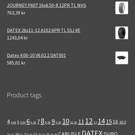
JOURNEY P607 16x6.50-8 12PR TL NHS
763,39 kr
DATEX 26x11-12 A102 6PR TL 55J #E
1243,04 kr
Datex 4.00-10 V6.02.2 DAT001
585,01 kr
Product tags
12
8
10
14
6
9
11
15
4
7
16
5
16.5
4.00
5.00
6.50
8.50
9.50
10.50
13
DATEX
CARLISLE
DURO
20
22
24
27
18
19
21
23
25
26
28
30