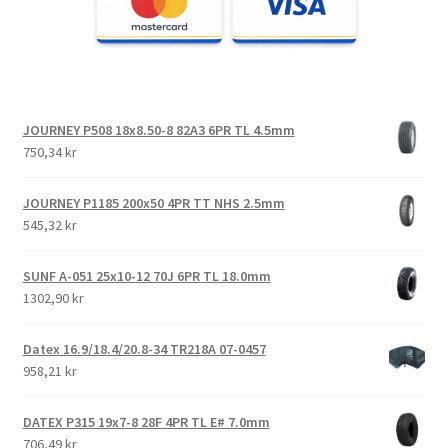
JOURNEY P508 18x8.50-8 82A3 6PR TL 4.5mm
750,34 kr
JOURNEY P1185 200x50 4PR TT NHS 2.5mm
545,32 kr
SUNF A-051 25x10-12 70J 6PR TL 18.0mm
1302,90 kr
Datex 16.9/18.4/20.8-34 TR218A 07-0457
958,21 kr
DATEX P315 19x7-8 28F 4PR TL E# 7.0mm
706,49 kr