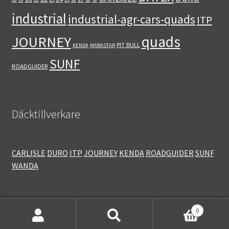
industrial
industrial-agr-cars-quads
ITP
quads
JOURNEY
PIT BULL
KENDA
MARASTAR
SUNF
ROADGUIDER
Däcktillverkare
CARLISLE
DURO
ITP
JOURNEY
KENDA
ROADGUIDER
SUNF
WANDA
0
Sök
Sök