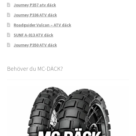
Journey P357 atv däck
Journey P336 ATV däck
Roadguider Vulcan – ATV däck
SUNF A-013 ATV däck
Journey P350 ATV däck
Behöver du MC-DÄCK?