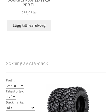
JOURNEY P367 22×11-10
2PR TL
986,08 kr
Lägg till i varukorg
Sökning av ATV-däck
Profil:
Fälgstorlek:
Däckmärke: