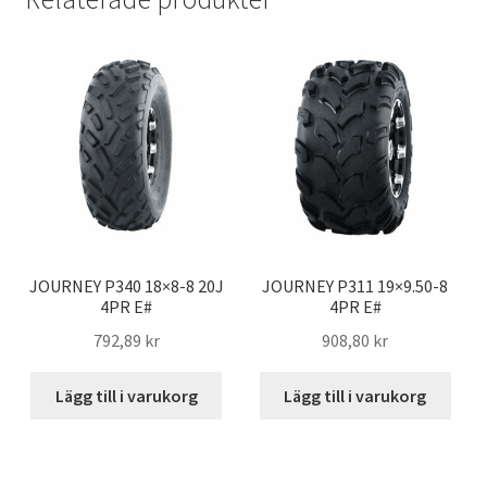
b
t
l
s
o
e
A
o
r
p
k
p
JOURNEY P340 18×8-8 20J
JOURNEY P311 19×9.50-8
4PR E#
4PR E#
792,89 kr
908,80 kr
Lägg till i varukorg
Lägg till i varukorg