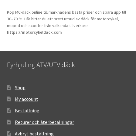
Köp MC-däck online till marknadens bästa priser och spara upp till
30–70 %. Här hittar du ett brett utbud av däck för motorcykel,
moped och scooter från välkända tillverkare.
https://motorcykeldack.com
Fyrhjuling ATV/UTV däck
Shop
My account
Beställning
Returer och återbetalningar
Avbryt beställning