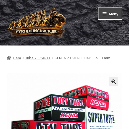
Hoppa
Hoppa
Meny
till
till
navigering
innehåll
Shop
Hem
Tube 23.5x8-11
KENDA 23.5×8-11 TR-6 1.2-1.3 mm
Expand
Fyrhjuling däck
underm
Expand
Trädgårdsmaskiner/små däck
underm
Checkout
Beställning
Om oss