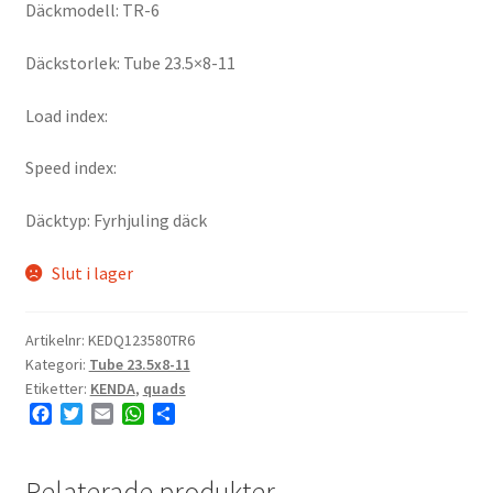
Däckmodell: TR-6
Däckstorlek: Tube 23.5×8-11
Load index:
Speed index:
Däcktyp: Fyrhjuling däck
Slut i lager
Artikelnr:
KEDQ123580TR6
Kategori:
Tube 23.5x8-11
Etiketter:
KENDA
,
quads
F
T
E
W
D
a
w
m
h
e
c
i
a
a
l
e
t
i
t
a
Relaterade produkter