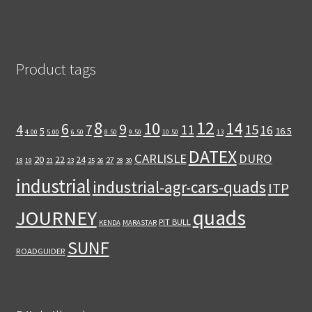
Product tags
12
8
10
14
6
9
11
15
4
7
16
5
16.5
4.00
5.00
6.50
8.50
9.50
10.50
13
DATEX
CARLISLE
DURO
20
22
24
27
18
19
21
23
25
26
28
30
industrial
industrial-agr-cars-quads
ITP
quads
JOURNEY
PIT BULL
KENDA
MARASTAR
SUNF
ROADGUIDER