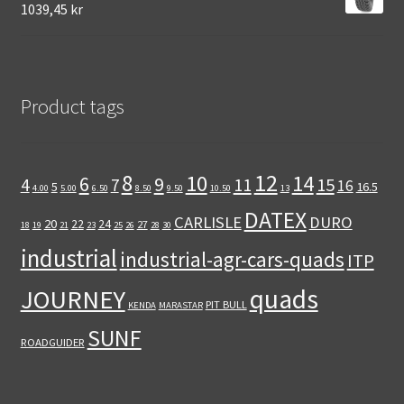
1039,45 kr
Product tags
12
8
10
14
6
9
11
15
4
7
16
5
16.5
4.00
5.00
6.50
8.50
9.50
10.50
13
DATEX
CARLISLE
DURO
20
22
24
27
18
19
21
23
25
26
28
30
industrial
industrial-agr-cars-quads
ITP
quads
JOURNEY
PIT BULL
KENDA
MARASTAR
SUNF
ROADGUIDER