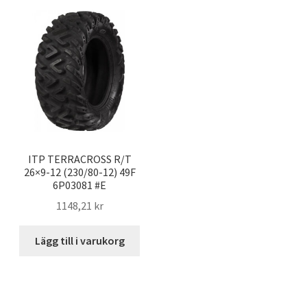
ITP TERRACROSS R/T
26×9-12 (230/80-12) 49F
6P03081 #E
1148,21 kr
Lägg till i varukorg