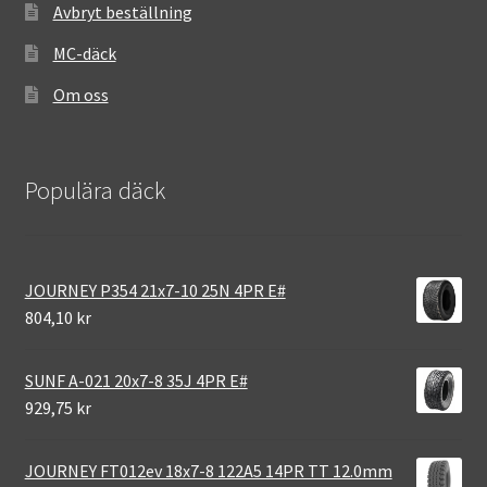
Avbryt beställning
MC-däck
Om oss
Populära däck
JOURNEY P354 21x7-10 25N 4PR E#
804,10 kr
SUNF A-021 20x7-8 35J 4PR E#
929,75 kr
JOURNEY FT012ev 18x7-8 122A5 14PR TT 12.0mm