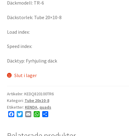
Däckmodell: TR-6
Däckstorlek: Tube 20×10-8
Load index:
Speed index:
Däcktyp: Fyrhjuling däck
Slut i lager
Artikelnr:
KEDQ820100TR6
Kategori:
Tube 20x10-8
Etiketter:
KENDA
,
quads
F
T
E
W
D
a
w
m
h
e
c
i
a
a
l
e
t
i
t
a
Relaterade produkter