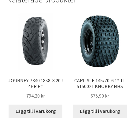
b
t
l
s
o
e
A
o
r
p
k
p
JOURNEY P340 18×8-8 20J
CARLISLE 145/70-6 1* TL
4PR E#
5150021 KNOBBY NHS
794,20 kr
675,90 kr
Lägg till i varukorg
Lägg till i varukorg