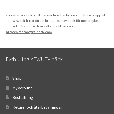
Köp MC-däck online till marknadens bästa priser och spara upp till
30–70 %. Här hittar du ett brett utbud av däck för motorcykel,
moped och scooter från välkända tillverkare.
https://motorcykeldack.com
Fyrhjuling ATV/UTV däck
Shop
My account
Beställning
Returer och återbetalningar