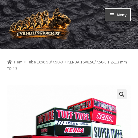
Hoppa
Hoppa
Meny
till
till
navigering
innehåll
Shop
Hem
Tube 16x6.50/7.50-8
KENDA 16×6.50/7.50-8 1.2-1.3 mm
Expand
Fyrhjuling däck
TR-13
underm
Expand
Trädgårdsmaskiner/små däck
underm
Checkout
Beställning
Om oss