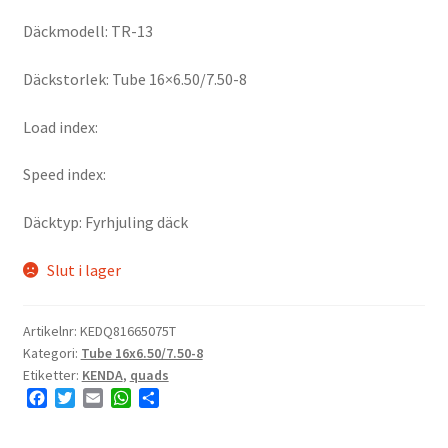
Däckmodell: TR-13
Däckstorlek: Tube 16×6.50/7.50-8
Load index:
Speed index:
Däcktyp: Fyrhjuling däck
Slut i lager
Artikelnr:
KEDQ81665075T
Kategori:
Tube 16x6.50/7.50-8
Etiketter:
KENDA
,
quads
F
T
E
W
D
a
w
m
h
e
c
i
a
a
l