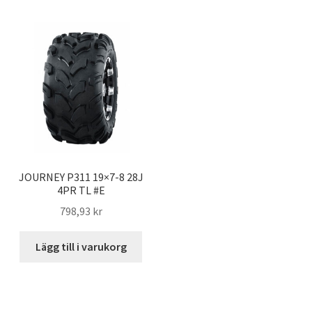
JOURNEY P311 19×7-8 28J
4PR TL #E
798,93 kr
Lägg till i varukorg