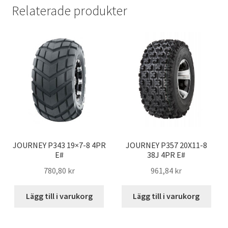
e
t
i
t
a
Relaterade produkter
b
t
l
s
o
e
A
o
r
p
k
p
JOURNEY P343 19×7-8 4PR
JOURNEY P357 20X11-8
E#
38J 4PR E#
780,80 kr
961,84 kr
Lägg till i varukorg
Lägg till i varukorg