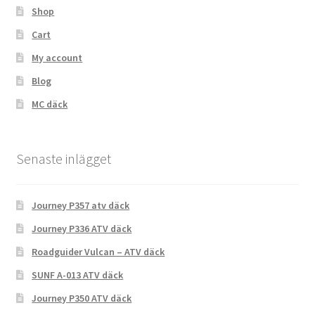
Shop
Cart
My account
Blog
MC däck
Senaste inlägget
Journey P357 atv däck
Journey P336 ATV däck
Roadguider Vulcan – ATV däck
SUNF A-013 ATV däck
Journey P350 ATV däck