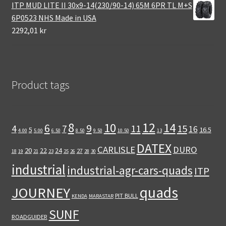
ITP MUD LITE II 30x9-14(230/90-14) 65M 6PR TL M+S
6P0523 NHS Made in USA
2292,01 kr
Product tags
12
8
10
14
6
9
11
15
4
7
16
5
16.5
4.00
5.00
6.50
8.50
9.50
10.50
13
DATEX
CARLISLE
DURO
20
22
24
27
18
19
21
23
25
26
28
30
industrial
industrial-agr-cars-quads
ITP
quads
JOURNEY
PIT BULL
KENDA
MARASTAR
SUNF
ROADGUIDER