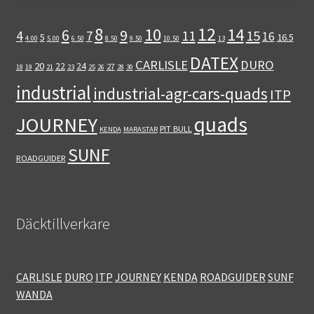
12
8
10
14
6
9
11
15
4
7
16
5
16.5
4.00
5.00
6.50
8.50
9.50
10.50
13
DATEX
CARLISLE
DURO
20
22
24
27
18
19
21
23
25
26
28
30
industrial
industrial-agr-cars-quads
ITP
quads
JOURNEY
PIT BULL
KENDA
MARASTAR
SUNF
ROADGUIDER
Däcktillverkare
CARLISLE
DURO
ITP
JOURNEY
KENDA
ROADGUIDER
SUNF
WANDA