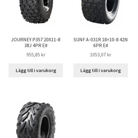
JOURNEY P357 20X11-8
SUNF A-031R 18×10-8 42N
38J 4PR E#
6PR E#
955,85 kr
1053,07 kr
Lägg till i varukorg
Lägg till i varukorg