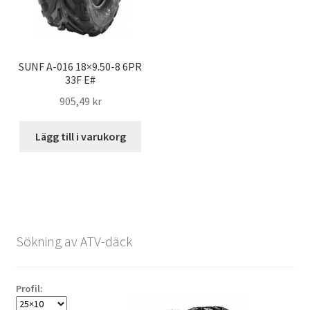
SUNF A-016 18×9.50-8 6PR
33F E#
905,49 kr
Lägg till i varukorg
Sökning av ATV-däck
Profil: