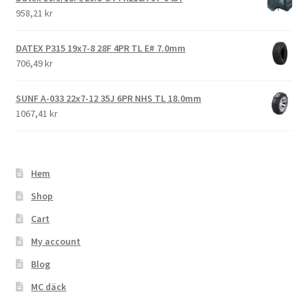
958,21 kr
DATEX P315 19x7-8 28F 4PR TL E# 7.0mm
706,49 kr
SUNF A-033 22x7-12 35J 6PR NHS TL 18.0mm
1067,41 kr
Hem
Shop
Cart
My account
Blog
MC däck