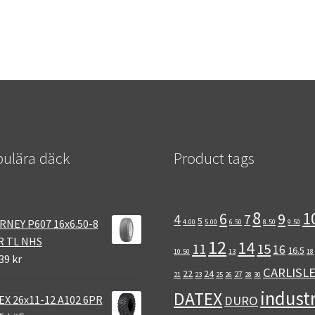
ulära däck
Product tags
8
1
6
9
4
7
5
RNEY P607 16x6.50-8
4.00
5.00
6.50
8.50
9.50
R TL NHS
12
14
11
15
16
16.5
10.50
13
18
39 kr
CARLISL
22
24
27
21
23
25
26
28
30
industr
DATEX
EX 26x11-12 A102 6PR
DURO