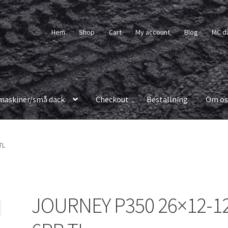
Hem
Shop
Cart
My account
Blog
MC d
maskiner/små däck
Checkout
Beställning
Om os
TL
JOURNEY P350 26×12-1