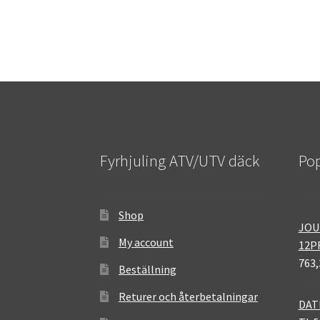
Fyrhjuling ATV/UTV däck
Pop
Shop
JOU
My account
12P
763,
Beställning
Returer och återbetalningar
DAT