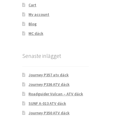
Cart
My account
Blog
MC däck
Senaste inlägget
Journey P357 atv däck
Journey P336 ATV däck
Roadguider Vulcan – ATV däck
SUNF A-013 ATV däck
Journey P350 ATV däck