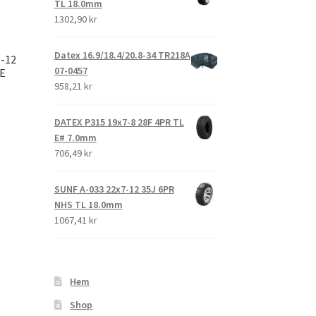
TL 18.0mm
1302,90 kr
Datex 16.9/18.4/20.8-34 TR218A
-12
07-0457
#E
958,21 kr
DATEX P315 19x7-8 28F 4PR TL
E# 7.0mm
706,49 kr
SUNF A-033 22x7-12 35J 6PR
NHS TL 18.0mm
1067,41 kr
Hem
Shop