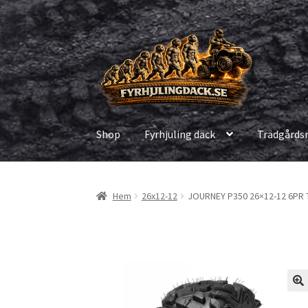
Hoppa
Hoppa
till
till
navigering
innehåll
Shop
Fyrhjuling däck
Trädgårds
Hem
26x12-12
JOURNEY P350 26×12-12 6PR 