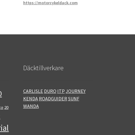
https://motorcykeldack.com
Däcktillverkare
CARLISLE
DURO
ITP
JOURNEY
0
KENDA
ROADGUIDER
SUNF
WANDA
20
19
E
ial