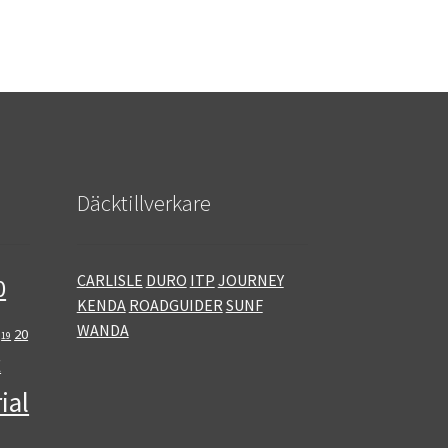
Däcktillverkare
CARLISLE
DURO
ITP
JOURNEY
0
KENDA
ROADGUIDER
SUNF
WANDA
20
19
E
ial