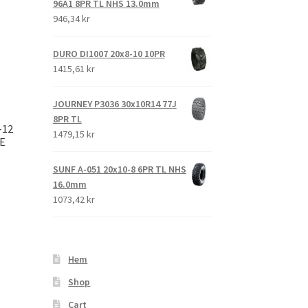
96A1 8PR TL NHS 13.0mm
946,34 kr
DURO DI1007 20x8-10 10PR
1415,61 kr
JOURNEY P3036 30x10R14 77J
8PR TL
-12
1479,15 kr
#E
SUNF A-051 20x10-8 6PR TL NHS
16.0mm
1073,42 kr
Hem
Shop
Cart