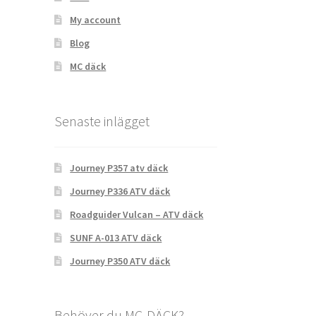
My account
Blog
MC däck
Senaste inlägget
Journey P357 atv däck
Journey P336 ATV däck
Roadguider Vulcan – ATV däck
SUNF A-013 ATV däck
Journey P350 ATV däck
Behöver du MC-DÄCK?