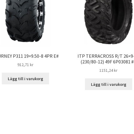
RNEY P311 19×9.50-8 4PR E#
ITP TERRACROSS R/T 26×9
(230/80-12) 49F 6P03081 
912,71 kr
1151,24 kr
Lägg till i varukorg
Lägg till i varukorg