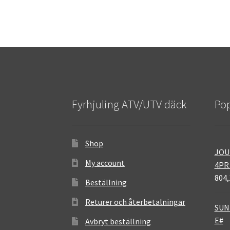
Fyrhjuling ATV/UTV däck
Pop
Shop
JOU
My account
4PR
804,
Beställning
Returer och återbetalningar
SUNF
E#
Avbryt beställning