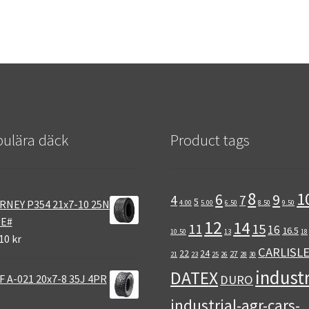
ulära däck
Product tags
8
1
6
9
4
7
5
RNEY P354 21x7-10 25N
4.00
5.00
6.50
8.50
9.50
 E#
12
14
11
15
16
16.5
10.50
13
18
10 kr
CARLISL
22
24
27
21
23
25
26
28
30
industr
DATEX
 A-021 20x7-8 35J 4PR
DURO
industrial-agr-cars-