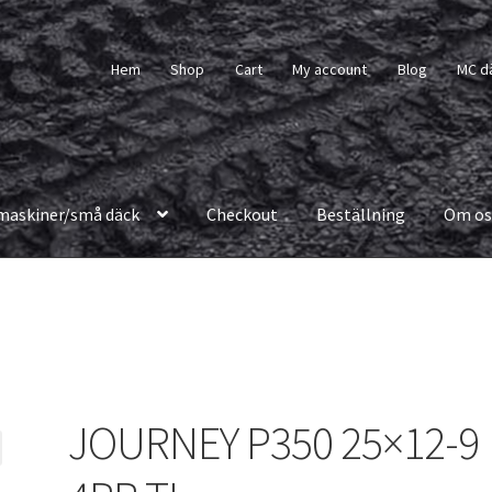
Hem
Shop
Cart
My account
Blog
MC d
maskiner/små däck
Checkout
Beställning
Om os
JOURNEY P350 25×12-9