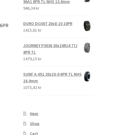
96A1 8PR TL NHS 13.0mm
946,34 kr
DURO DI1007 20x8-10 10PR
 6PR
1415,61 kr
JOURNEY P3036 30x10R14 77J
8PR TL
1479,15 kr
SUNF A-051 20x10-8 6PR TL NHS
16.0mm
1073,42 kr
Hem
Shop
Cart