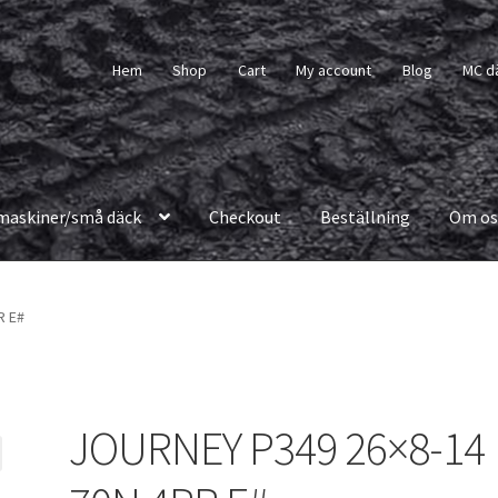
Hem
Shop
Cart
My account
Blog
MC d
maskiner/små däck
Checkout
Beställning
Om os
R E#
JOURNEY P349 26×8-14