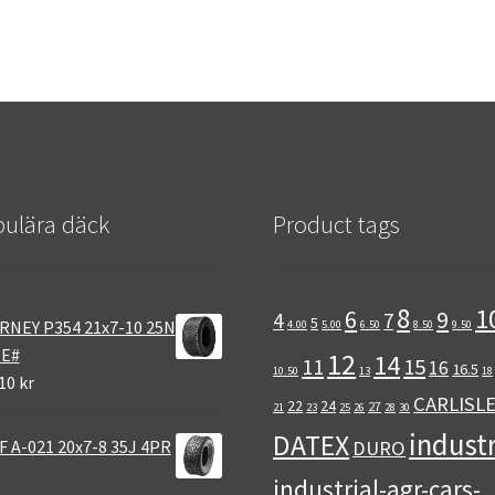
ulära däck
Product tags
8
1
6
9
4
7
5
RNEY P354 21x7-10 25N
4.00
5.00
6.50
8.50
9.50
 E#
12
14
11
15
16
16.5
10.50
13
18
10 kr
CARLISL
22
24
27
21
23
25
26
28
30
industr
DATEX
 A-021 20x7-8 35J 4PR
DURO
industrial-agr-cars-