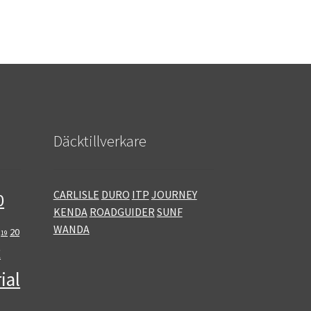
Däcktillverkare
CARLISLE
DURO
ITP
JOURNEY
0
KENDA
ROADGUIDER
SUNF
WANDA
20
19
E
ial