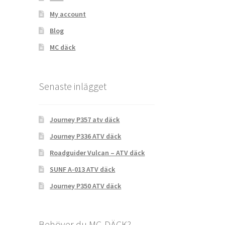
My account
Blog
MC däck
Senaste inlägget
Journey P357 atv däck
Journey P336 ATV däck
Roadguider Vulcan – ATV däck
SUNF A-013 ATV däck
Journey P350 ATV däck
Behöver du MC-DÄCK?