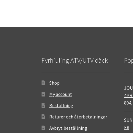
Fyrhjuling ATV/UTV däck
Pop
Shop
JOU
My account
4PR
804,
Beställning
Returer och återbetalningar
SUNF
E#
Avbryt beställning