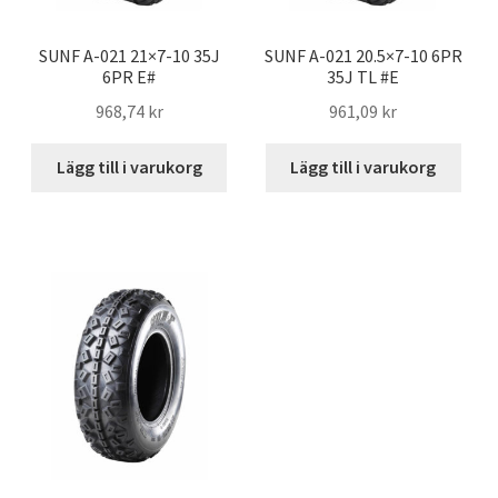
SUNF A-021 21×7-10 35J
SUNF A-021 20.5×7-10 6PR
6PR E#
35J TL #E
968,74 kr
961,09 kr
Lägg till i varukorg
Lägg till i varukorg