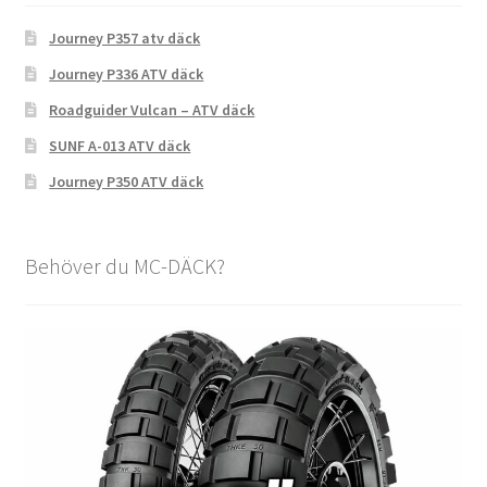
Journey P357 atv däck
Journey P336 ATV däck
Roadguider Vulcan – ATV däck
SUNF A-013 ATV däck
Journey P350 ATV däck
Behöver du MC-DÄCK?