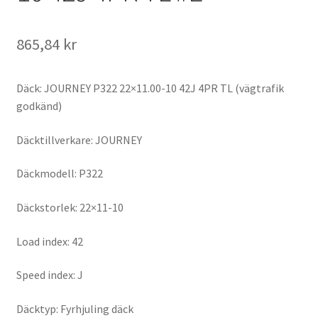
865,84 kr
Däck: JOURNEY P322 22×11.00-10 42J 4PR TL (vägtrafik
godkänd)
Däcktillverkare: JOURNEY
Däckmodell: P322
Däckstorlek: 22×11-10
Load index: 42
Speed index: J
Däcktyp: Fyrhjuling däck