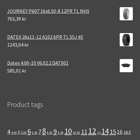
JOURNEY P607 16x6.50-8 12PR TL NHS
763,39 kr
DATEX 26x11-12 A102 6PR TL 55J #E
1243,04 kr
Datex 4.00-10 V6.02.2 DAT001
585,01 kr
Product tags
12
8
10
14
6
9
11
15
4
7
16
5
16.5
4.00
5.00
6.50
8.50
9.50
10.50
13