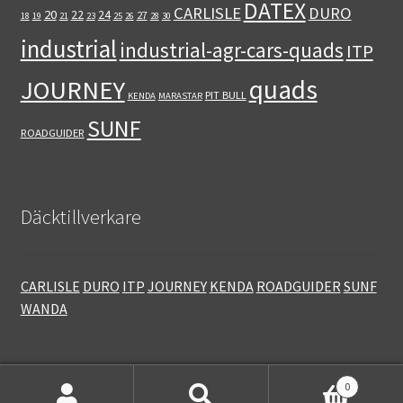
DATEX
CARLISLE
DURO
20
22
24
27
18
19
21
23
25
26
28
30
industrial
industrial-agr-cars-quads
ITP
quads
JOURNEY
PIT BULL
KENDA
MARASTAR
SUNF
ROADGUIDER
Däcktillverkare
CARLISLE
DURO
ITP
JOURNEY
KENDA
ROADGUIDER
SUNF
WANDA
0