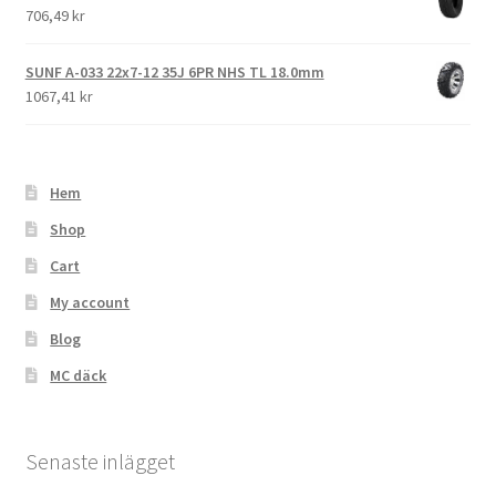
706,49 kr
SUNF A-033 22x7-12 35J 6PR NHS TL 18.0mm
1067,41 kr
Hem
Shop
Cart
My account
Blog
MC däck
Senaste inlägget