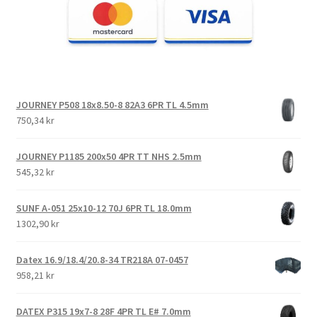
JOURNEY P508 18x8.50-8 82A3 6PR TL 4.5mm
750,34 kr
JOURNEY P1185 200x50 4PR TT NHS 2.5mm
545,32 kr
SUNF A-051 25x10-12 70J 6PR TL 18.0mm
1302,90 kr
Datex 16.9/18.4/20.8-34 TR218A 07-0457
958,21 kr
DATEX P315 19x7-8 28F 4PR TL E# 7.0mm