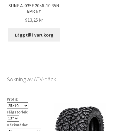
SUNF A-035F 20×6-10 35N
6PR E#
913,25 kr
Lägg till i varukorg
Sökning av ATV-däck
Profil:
Fälgstorlek:
Däckmärke: