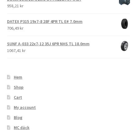
958,21 kr
DATEX P315 19x7-8 28F 4PR TL E# 7.0mm
706,49 kr
SUNF A-033 22x7-12 35J 6PR NHS TL 18.0mm
1067,41 kr
Hem
Shop
Cart
My account
Blog
MC däck