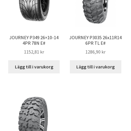
JOURNEY P349 26×10-14
JOURNEY P3035 26x11R14
4PR 78N E#
6PR TL E#
1152,81 kr
1286,90 kr
Lägg till i varukorg
Lägg till i varukorg