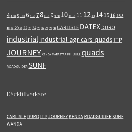
12
8
10
14
6
9
11
15
4
7
16
5
16.5
4.00
5.00
6.50
8.50
9.50
10.50
13
DATEX
CARLISLE
DURO
20
22
24
27
18
19
21
23
25
26
28
30
industrial
industrial-agr-cars-quads
ITP
quads
JOURNEY
PIT BULL
KENDA
MARASTAR
SUNF
ROADGUIDER
Däcktillverkare
CARLISLE
DURO
ITP
JOURNEY
KENDA
ROADGUIDER
SUNF
WANDA