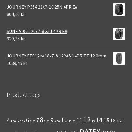
JOURNEY P354 21x7-10 25N 4PR E#
804,10 kr
SUNF A-021 20x7-8 35J 4PR E#
929,75 kr
JOURNEY FT012ev 18x7-8 122A5 14PR TT 12.0mm
1039,45 kr
Product tags
12
8
10
14
6
9
11
15
4
7
16
5
16.5
4.00
5.00
6.50
8.50
9.50
10.50
13
DATEX