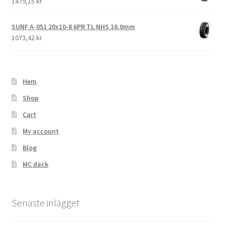
1479,15 kr
SUNF A-051 20x10-8 6PR TL NHS 16.0mm
1073,42 kr
Hem
Shop
Cart
My account
Blog
MC däck
Senaste inlägget