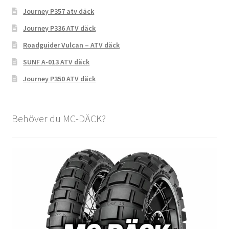
Journey P357 atv däck
Journey P336 ATV däck
Roadguider Vulcan – ATV däck
SUNF A-013 ATV däck
Journey P350 ATV däck
Behöver du MC-DÄCK?