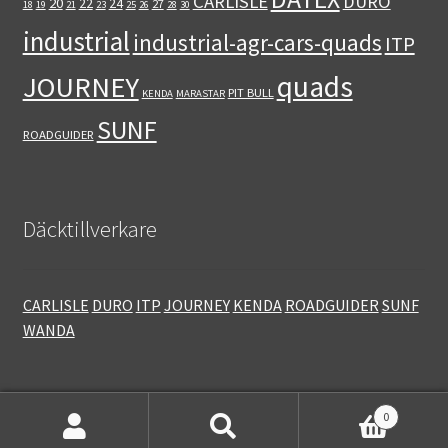
CARLISLE
DURO
20
22
24
27
18
19
21
23
25
26
28
30
industrial
industrial-agr-cars-quads
ITP
quads
JOURNEY
PIT BULL
KENDA
MARASTAR
SUNF
ROADGUIDER
Däcktillverkare
CARLISLE
DURO
ITP
JOURNEY
KENDA
ROADGUIDER
SUNF
WANDA
0
Sök
Sök