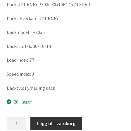
Däck: JOURNEY P3036 30x10R14 77J 8PR TL
Däcktillverkare: JOURNEY
Däckmodell: P3036
Däckstorlek: 30×10-14
Load index: 77
Speed index: J
Däcktyp: Fyrhjuling däck
20 i lager
JOURNEY
Lägg till i varukorg
P3036