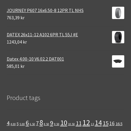
JOURNEY P607 16x6.50-8 12PR TL NHS
763,39 kr
DATEX 26x11-12 A102 6PR TL 55J #E
1243,04 kr
Datex 4.00-10 V6.02.2 DAT001
585,01 kr
Product tags
12
8
10
14
6
9
11
15
4
7
16
5
16.5
4.00
5.00
6.50
8.50
9.50
10.50
13