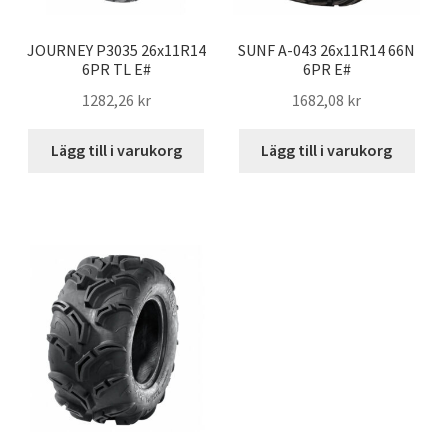
JOURNEY P3035 26x11R14
SUNF A-043 26x11R14 66N
6PR TL E#
6PR E#
1282,26 kr
1682,08 kr
Lägg till i varukorg
Lägg till i varukorg