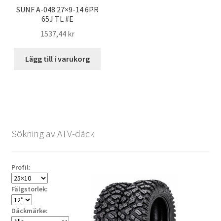
SUNF A-048 27×9-14 6PR
65J TL #E
1537,44 kr
Lägg till i varukorg
Sökning av ATV-däck
Profil:
Fälgstorlek:
Däckmärke: