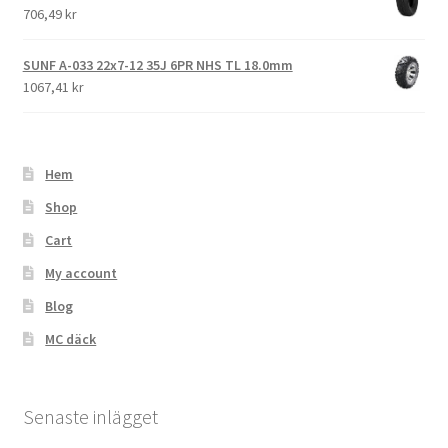
706,49 kr
SUNF A-033 22x7-12 35J 6PR NHS TL 18.0mm
1067,41 kr
Hem
Shop
Cart
My account
Blog
MC däck
Senaste inlägget