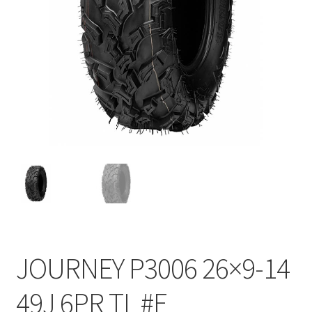
JOURNEY P3006 26×9-14
49J 6PR TL #E