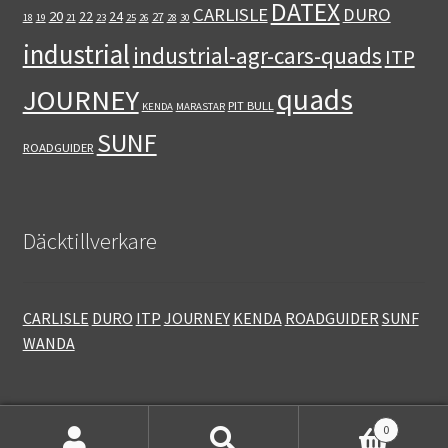
DATEX
CARLISLE
DURO
20
22
24
27
18
19
21
23
25
26
28
30
industrial
industrial-agr-cars-quads
ITP
quads
JOURNEY
PIT BULL
KENDA
MARASTAR
SUNF
ROADGUIDER
Däcktillverkare
CARLISLE
DURO
ITP
JOURNEY
KENDA
ROADGUIDER
SUNF
WANDA
0