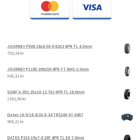
JOURNEY P508 18x8.50-8 82A3 6PR TL 4.5mm
750,34 kr
JOURNEY P1185 200x50 4PR TT NHS 2.5mm
545,32 kr
SUNF A-051 25x10-12 70J 6PR TL 18.0mm
1302,90 kr
Datex 16.9/18.4/20.8-34 TR218A 07-0457
958,21 kr
DATEX P315 19x7-8 28F 4PR TL E# 7.0mm