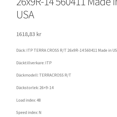
26x9R-14 560411 Made i
USA
1618,83 kr
Däck: ITP TERRA CROSS R/T 26x9R-14 560411 Made in U
Däcktillverkare: ITP
Däckmodell: TERRACROSS R/T
Däckstorlek: 26×9-14
Load index: 48
Speed index: N