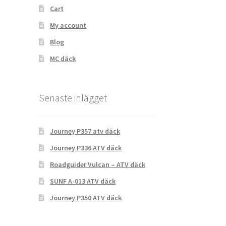
Cart
My account
Blog
MC däck
Senaste inlägget
Journey P357 atv däck
Journey P336 ATV däck
Roadguider Vulcan – ATV däck
SUNF A-013 ATV däck
Journey P350 ATV däck