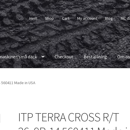
Hem
Shop
Cart
My account
Blog
MC d
maskiner/små däck
Checkout
Beställning
Om os
 560411 Made in USA
ITP TERRA CROSS R/T