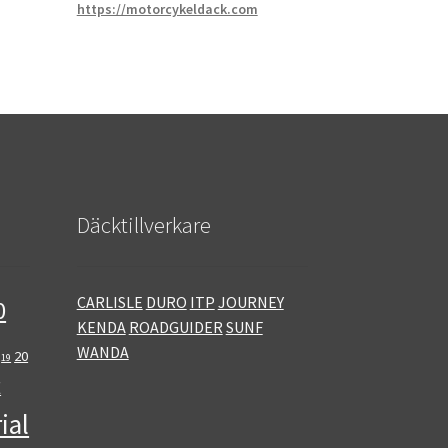
https://motorcykeldack.com
Däcktillverkare
CARLISLE
DURO
ITP
JOURNEY
0
KENDA
ROADGUIDER
SUNF
WANDA
20
19
E
ial