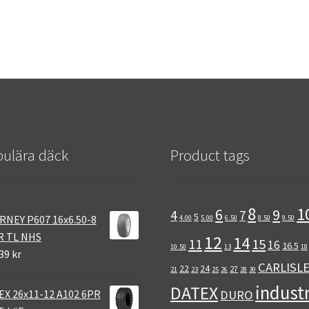
ulära däck
Product tags
8
1
6
9
4
7
5
RNEY P607 16x6.50-8
4.00
5.00
6.50
8.50
9.50
R TL NHS
12
14
11
15
16
16.5
10.50
13
18
39 kr
CARLISL
22
24
27
21
23
25
26
28
30
industr
DATEX
EX 26x11-12 A102 6PR
DURO