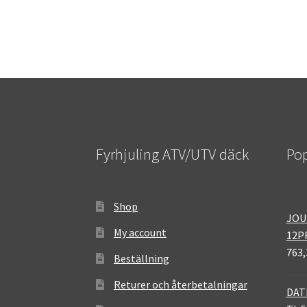
Fyrhjuling ATV/UTV däck
Pop
Shop
JOU
My account
12P
763,
Beställning
Returer och återbetalningar
DAT