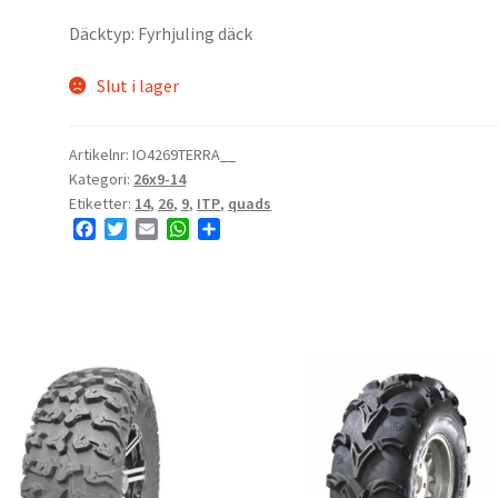
Däcktyp: Fyrhjuling däck
Slut i lager
Artikelnr:
IO4269TERRA__
Kategori:
26x9-14
Etiketter:
14
,
26
,
9
,
ITP
,
quads
F
T
E
W
D
a
w
m
h
e
c
i
a
a
l
e
t
i
t
a
b
t
l
s
o
e
A
o
r
p
k
p