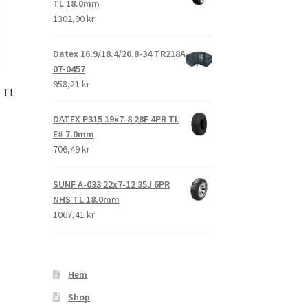
TL 18.0mm
1302,90 kr
Datex 16.9/18.4/20.8-34 TR218A
07-0457
958,21 kr
 TL
DATEX P315 19x7-8 28F 4PR TL
E# 7.0mm
706,49 kr
SUNF A-033 22x7-12 35J 6PR
NHS TL 18.0mm
1067,41 kr
Hem
Shop