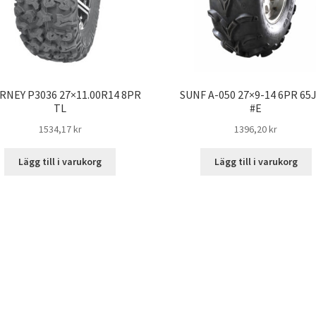
RNEY P3036 27×11.00R14 8PR
SUNF A-050 27×9-14 6PR 65J
TL
#E
1534,17 kr
1396,20 kr
Lägg till i varukorg
Lägg till i varukorg