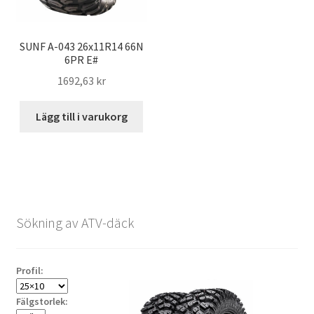
SUNF A-043 26x11R14 66N
6PR E#
1692,63 kr
Lägg till i varukorg
Sökning av ATV-däck
Profil:
Fälgstorlek: