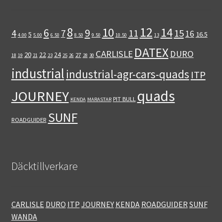
12
8
10
14
6
9
11
15
4
7
16
5
16.5
4.00
5.00
6.50
8.50
9.50
10.50
13
DATEX
CARLISLE
DURO
20
22
24
27
18
19
21
23
25
26
28
30
industrial
industrial-agr-cars-quads
ITP
quads
JOURNEY
PIT BULL
KENDA
MARASTAR
SUNF
ROADGUIDER
Däcktillverkare
CARLISLE
DURO
ITP
JOURNEY
KENDA
ROADGUIDER
SUNF
WANDA