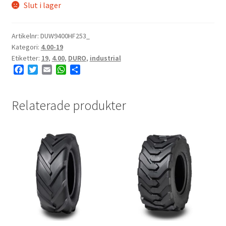
Slut i lager
Artikelnr:
DUW9400HF253_
Kategori:
4.00-19
Etiketter:
19
,
4.00
,
DURO
,
industrial
F
T
E
W
D
a
w
m
h
e
c
i
a
a
l
e
t
i
t
a
Relaterade produkter
b
t
l
s
o
e
A
o
r
p
k
p