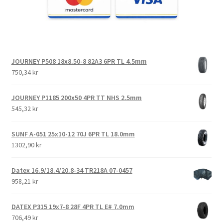
JOURNEY P508 18x8.50-8 82A3 6PR TL 4.5mm
750,34 kr
JOURNEY P1185 200x50 4PR TT NHS 2.5mm
545,32 kr
SUNF A-051 25x10-12 70J 6PR TL 18.0mm
1302,90 kr
Datex 16.9/18.4/20.8-34 TR218A 07-0457
958,21 kr
DATEX P315 19x7-8 28F 4PR TL E# 7.0mm
706,49 kr