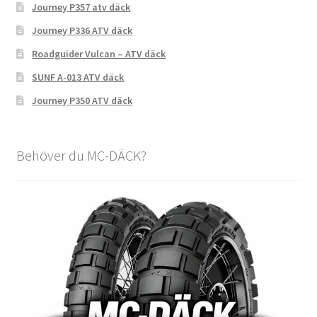
Journey P357 atv däck
Journey P336 ATV däck
Roadguider Vulcan – ATV däck
SUNF A-013 ATV däck
Journey P350 ATV däck
Behöver du MC-DÄCK?