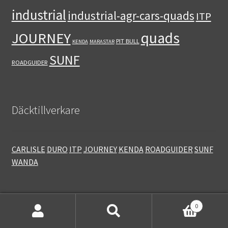
industrial
industrial-agr-cars-quads
ITP
quads
JOURNEY
PIT BULL
KENDA
MARASTAR
SUNF
ROADGUIDER
Däcktillverkare
CARLISLE
DURO
ITP
JOURNEY
KENDA
ROADGUIDER
SUNF
WANDA
0
Sök
Sök