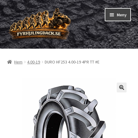
Hoppa
Hoppa
Meny
till
till
navigering
innehåll
Shop
Hem
4.00-19
DURO HF253 4.00-19 4PR TT #E
Expand
Fyrhjuling däck
underm
Expand
Trädgårdsmaskiner/små däck
underm
Checkout
Beställning
Om oss