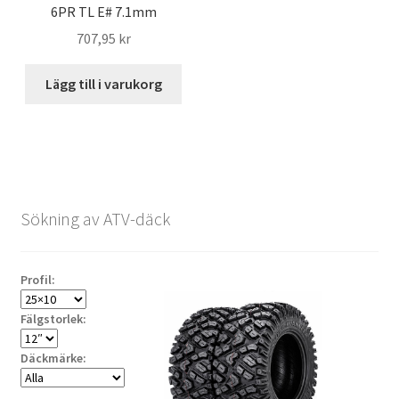
6PR TL E# 7.1mm
707,95 kr
Lägg till i varukorg
Sökning av ATV-däck
Profil:
Fälgstorlek:
Däckmärke: