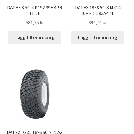
DATEX 3.50-4 P152 39F 4PR
DATEX 18×8.50-8 M414
TL #E
10PR TL 93A4 #E
581,75 kr
896,76 kr
Lägg till i varukorg
Lägg till i varukorg
DATEX P332 16×6.50-8 72A3