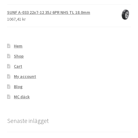
SUNF A-033 22x7-12 35J 6PR NHS TL 18.0mm
1067,41 kr
Hem
Shop
Cart
My account
Blog
MC däck
Senaste inlägget