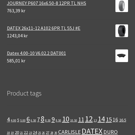
JOURNEY P607 16x6.50-8 12PR TL NHS
763,39 kr
DATEX 26x11-12 A102 6PR TL 55J #E
1243,04 kr
Datex 4.00-10 V6.02.2 DAT001
585,01 kr
Product tags
12
8
10
14
6
9
11
15
4
7
16
5
16.5
4.00
5.00
6.50
8.50
9.50
10.50
13
DATEX
CARLISLE
DURO
20
22
24
27
18
19
21
23
25
26
28
30