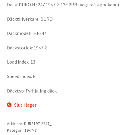
Däck: DURO HF247 19×7-8 13F 2PR (vägtrafik godkänd)
Däcktillverkare: DURO
Däckmodell: HF247
Däckstorlek: 19×7-8
Load index: 13
Speed index: F
Däcktyp: Fyrhjuling däck
Slut i lager
Artikelnr:
DUR8197-2247_
Kategori:
19x7-8