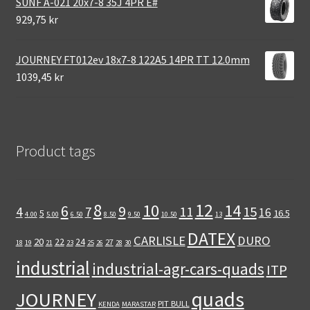
SUNF A-021 20x7-8 35J 4PR E#
929,75 kr
JOURNEY FT012ev 18x7-8 122A5 14PR TT 12.0mm
1039,45 kr
Product tags
12
8
10
14
6
9
11
15
4
7
16
5
16.5
4.00
5.00
6.50
8.50
9.50
10.50
13
DATEX
CARLISLE
DURO
20
22
24
27
18
19
21
23
25
26
28
30
industrial
industrial-agr-cars-quads
ITP
quads
JOURNEY
PIT BULL
KENDA
MARASTAR