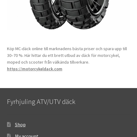
Köp MC-däck online till marknadens bästa priser och spara upp till
30–70 %. Här hittar du ett brett utbud av däck för motorcykel,
moped och scooter från välkända tillverkare.
https://motorcykeldack.com
Fyrhjuling ATV/UTV däck
Shop
My account