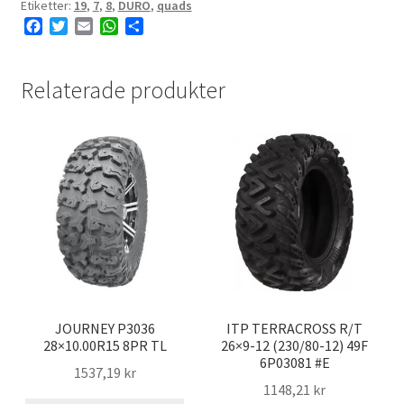
Etiketter:
19
,
7
,
8
,
DURO
,
quads
F
T
E
W
D
a
w
m
h
e
c
i
a
a
l
e
t
i
t
a
Relaterade produkter
b
t
l
s
o
e
A
o
r
p
k
p
JOURNEY P3036
ITP TERRACROSS R/T
28×10.00R15 8PR TL
26×9-12 (230/80-12) 49F
6P03081 #E
1537,19 kr
1148,21 kr