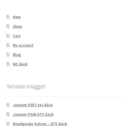
Hem
Shop
Cart
My account
Blog
MC däck
Senaste inlägget
Journey P357 atv däck
Journey P336 ATV däck
Roadguider Vulcan – ATV däck