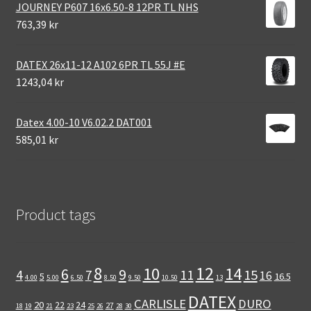
JOURNEY P607 16x6.50-8 12PR TL NHS
763,39 kr
DATEX 26x11-12 A102 6PR TL 55J #E
1243,04 kr
Datex 4.00-10 V6.02.2 DAT001
585,01 kr
Product tags
12
8
10
14
6
9
11
15
4
7
16
5
16.5
4.00
5.00
6.50
8.50
9.50
10.50
13
DATEX
CARLISLE
DURO
20
22
24
27
18
19
21
23
25
26
28
30