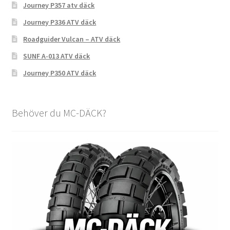
Journey P357 atv däck
Journey P336 ATV däck
Roadguider Vulcan – ATV däck
SUNF A-013 ATV däck
Journey P350 ATV däck
Behöver du MC-DÄCK?