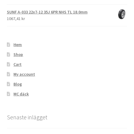
SUNF A-033 22x7-12 35J 6PR NHS TL 18.0mm
1067,41 kr
Hem
Shop
Cart
My account
Blog
MC däck
Senaste inlägget