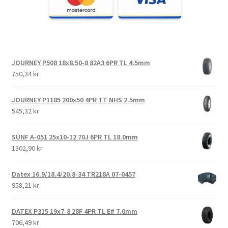
JOURNEY P508 18x8.50-8 82A3 6PR TL 4.5mm
750,34 kr
JOURNEY P1185 200x50 4PR TT NHS 2.5mm
545,32 kr
SUNF A-051 25x10-12 70J 6PR TL 18.0mm
1302,90 kr
Datex 16.9/18.4/20.8-34 TR218A 07-0457
958,21 kr
DATEX P315 19x7-8 28F 4PR TL E# 7.0mm
706,49 kr