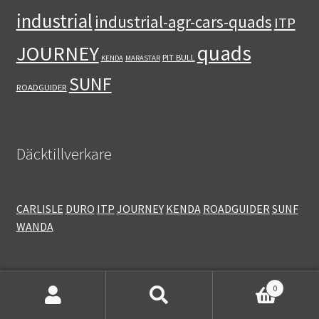
industrial
industrial-agr-cars-quads
ITP
quads
JOURNEY
PIT BULL
KENDA
MARASTAR
SUNF
ROADGUIDER
Däcktillverkare
CARLISLE
DURO
ITP
JOURNEY
KENDA
ROADGUIDER
SUNF
WANDA
0
Sök
Sök