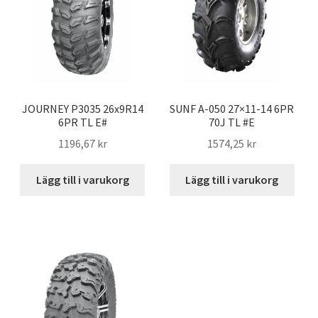
JOURNEY P3035 26x9R14
SUNF A-050 27×11-14 6PR
6PR TL E#
70J TL #E
1196,67 kr
1574,25 kr
Lägg till i varukorg
Lägg till i varukorg