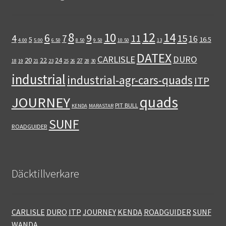
12
8
10
14
6
9
11
15
4
7
16
5
16.5
4.00
5.00
6.50
8.50
9.50
10.50
13
DATEX
CARLISLE
DURO
20
22
24
27
18
19
21
23
25
26
28
30
industrial
industrial-agr-cars-quads
ITP
quads
JOURNEY
PIT BULL
KENDA
MARASTAR
SUNF
ROADGUIDER
Däcktillverkare
CARLISLE
DURO
ITP
JOURNEY
KENDA
ROADGUIDER
SUNF
WANDA