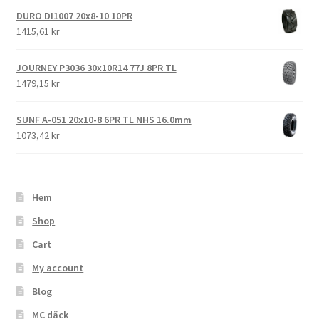
DURO DI1007 20x8-10 10PR
1415,61 kr
JOURNEY P3036 30x10R14 77J 8PR TL
1479,15 kr
SUNF A-051 20x10-8 6PR TL NHS 16.0mm
1073,42 kr
Hem
Shop
Cart
My account
Blog
MC däck