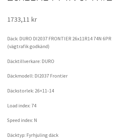
1733,11 kr
Däck: DURO DI2037 FRONTIER 26x11R14 74N 6PR
(vägtrafik godkänd)
Däcktillverkare: DURO
Däckmodell: DI2037 Frontier
Däckstorlek: 26×11-14
Load index: 74
Speed index: N
Däcktyp: Fyrhjuling däck