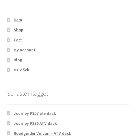
Hem
Shop
Cart
My account
Blog
MC däck
Senaste inlägget
Journey P357 atv däck
Journey P336 ATV däck
Roadguider Vulcan – ATV däck