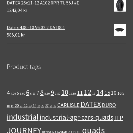
DATEX 26x11-12 A102 6PR TL 55J #E
1243,04 kr
Datex 4.00-10 V6.02.2 DAT001
585,01 kr
Product tags
12
8
10
14
6
9
11
15
4
7
16
5
16.5
4.00
5.00
6.50
8.50
9.50
10.50
13
DATEX
CARLISLE
DURO
20
22
24
27
18
19
21
23
25
26
28
30
industrial
industrial-agr-cars-quads
ITP
quads
JOURNEY
PIT BULL
KENDA
MARASTAR