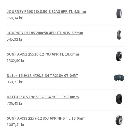
JOURNEY P508 18x8.50-8 82A3 6PR TL 4.5mm
750,34 kr
JOURNEY P1185 200x50 4PR TT NHS 2.5mm
545,32 kr
SUNF A-051 25x10-12 70J 6PR TL 18.0mm
1302,90 kr
Datex 16.9/18.4/20.8-34 TR218A 07-0457
958,21 kr
DATEX P315 19x7-8 28F 4PR TL E# 7.0mm
706,49 kr
SUNF A-033 22x7-12 35J 6PR NHS TL 18.0mm
1067,41 kr