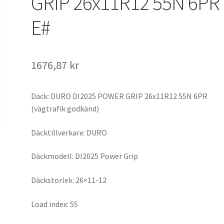
GRIP 26x11R12 55N 6PR
E#
1676,87 kr
Däck: DURO DI2025 POWER GRIP 26x11R12 55N 6PR
(vägtrafik godkänd)
Däcktillverkare: DURO
Däckmodell: DI2025 Power Grip
Däckstorlek: 26×11-12
Load index: 55