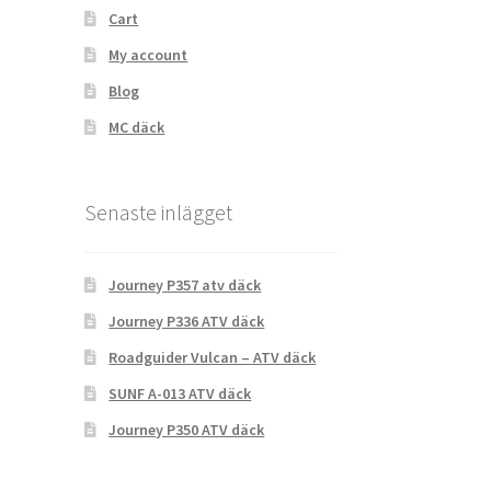
Cart
My account
Blog
MC däck
Senaste inlägget
Journey P357 atv däck
Journey P336 ATV däck
Roadguider Vulcan – ATV däck
SUNF A-013 ATV däck
Journey P350 ATV däck