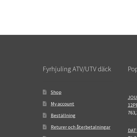
Fyrhjuling ATV/UTV däck
Pop
Shop
JOU
My account
12P
763,
Beställning
Returer och återbetalningar
DAT