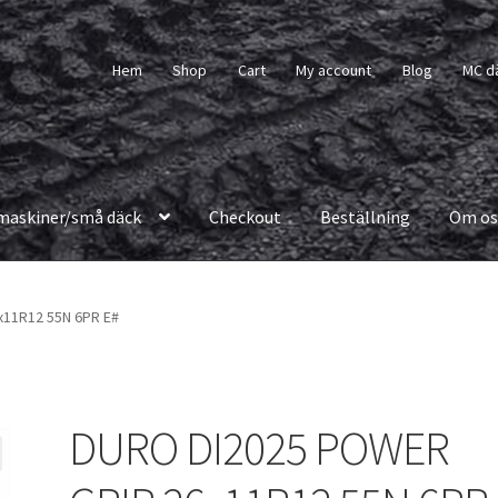
Hem
Shop
Cart
My account
Blog
MC d
maskiner/små däck
Checkout
Beställning
Om os
11R12 55N 6PR E#
DURO DI2025 POWER