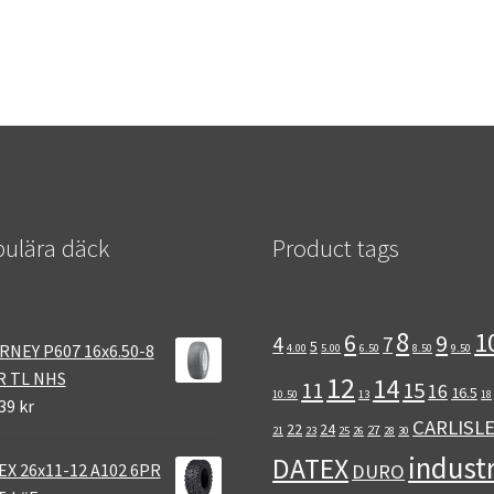
ulära däck
Product tags
8
1
6
9
4
7
5
RNEY P607 16x6.50-8
4.00
5.00
6.50
8.50
9.50
R TL NHS
12
14
11
15
16
16.5
10.50
13
18
39 kr
CARLISL
22
24
27
21
23
25
26
28
30
industr
DATEX
EX 26x11-12 A102 6PR
DURO