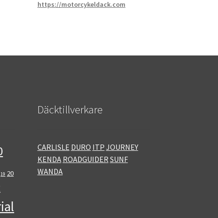
https://motorcykeldack.com
Däcktillverkare
CARLISLE
DURO
ITP
JOURNEY
0
KENDA
ROADGUIDER
SUNF
WANDA
20
19
E
ial