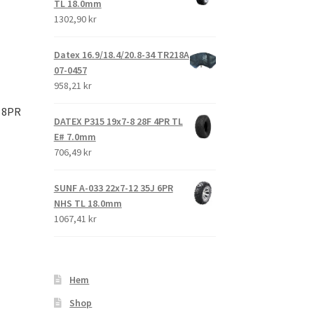
TL 18.0mm
1302,90 kr
Datex 16.9/18.4/20.8-34 TR218A
07-0457
958,21 kr
 8PR
DATEX P315 19x7-8 28F 4PR TL
E# 7.0mm
706,49 kr
SUNF A-033 22x7-12 35J 6PR
NHS TL 18.0mm
1067,41 kr
Hem
Shop