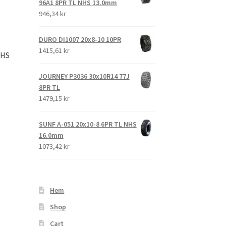
96A1 8PR TL NHS 13.0mm
946,34 kr
DURO DI1007 20x8-10 10PR
1415,61 kr
NHS
JOURNEY P3036 30x10R14 77J
8PR TL
1479,15 kr
SUNF A-051 20x10-8 6PR TL NHS
16.0mm
1073,42 kr
Hem
Shop
Cart