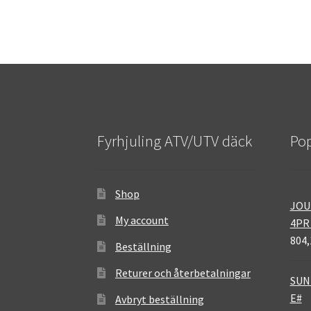
Fyrhjuling ATV/UTV däck
Pop
Shop
JOU
My account
4PR
804,
Beställning
Returer och återbetalningar
SUNF
E#
Avbryt beställning