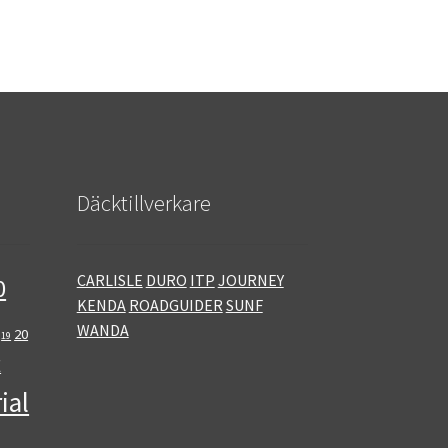
Däcktillverkare
CARLISLE
DURO
ITP
JOURNEY
0
KENDA
ROADGUIDER
SUNF
WANDA
20
19
E
ial