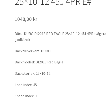
25×10-12 45J 4PR E#
1048,00 kr
Däck: DURO DI2013 RED EAGLE 25×10-12 45J 4PR (vägtra
godkänd)
Däcktillverkare: DURO
Däckmodell: DI2013 Red Eagle
Däckstorlek: 25×10-12
Load index: 45
Speed index: J