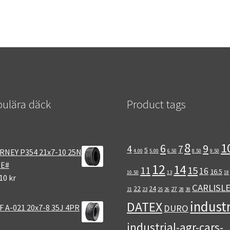
ulära däck
Product tags
8
1
6
9
4
7
5
RNEY P354 21x7-10 25N
4.00
5.00
6.50
8.50
9.50
 E#
12
14
11
15
16
16.5
10.50
13
18
10 kr
CARLISL
22
24
27
21
23
25
26
28
30
industr
DATEX
 A-021 20x7-8 35J 4PR
DURO
industrial-agr-cars-