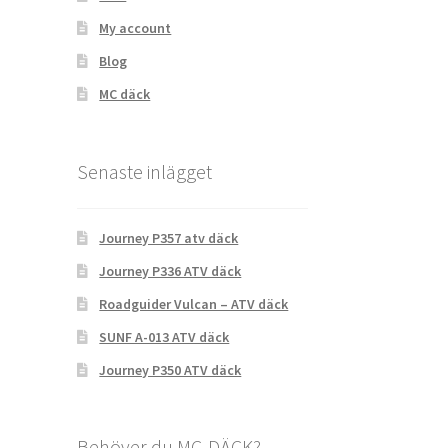
My account
Blog
MC däck
Senaste inlägget
Journey P357 atv däck
Journey P336 ATV däck
Roadguider Vulcan – ATV däck
SUNF A-013 ATV däck
Journey P350 ATV däck
Behöver du MC-DÄCK?