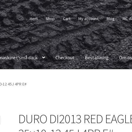
Hem
Shop
Cart
My account
Blog
MC d
maskiner/små däck
Checkout
Beställning
Om os
-12 45J 4PR E#
DURO DI2013 RED EAGL