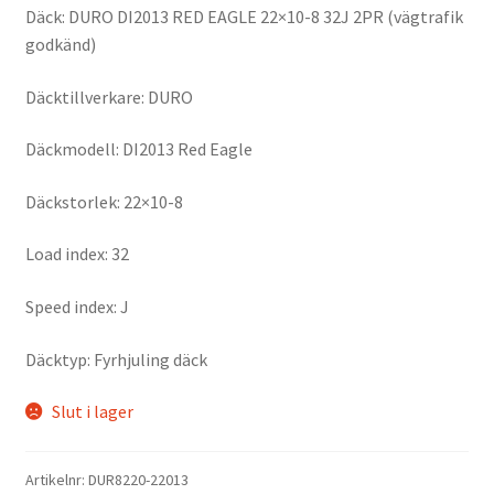
Däck: DURO DI2013 RED EAGLE 22×10-8 32J 2PR (vägtrafik
godkänd)
Däcktillverkare: DURO
Däckmodell: DI2013 Red Eagle
Däckstorlek: 22×10-8
Load index: 32
Speed index: J
Däcktyp: Fyrhjuling däck
Slut i lager
Artikelnr:
DUR8220-22013