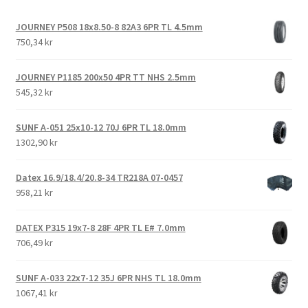
JOURNEY P508 18x8.50-8 82A3 6PR TL 4.5mm
750,34 kr
JOURNEY P1185 200x50 4PR TT NHS 2.5mm
545,32 kr
SUNF A-051 25x10-12 70J 6PR TL 18.0mm
1302,90 kr
Datex 16.9/18.4/20.8-34 TR218A 07-0457
958,21 kr
DATEX P315 19x7-8 28F 4PR TL E# 7.0mm
706,49 kr
SUNF A-033 22x7-12 35J 6PR NHS TL 18.0mm
1067,41 kr