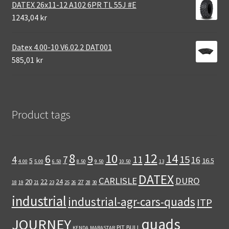
DATEX 26x11-12 A102 6PR TL 55J #E
1243,04 kr
Datex 4.00-10 V6.02.2 DAT001
585,01 kr
Product tags
12
8
10
14
6
9
11
15
4
7
16
5
16.5
4.00
5.00
6.50
8.50
9.50
10.50
13
DATEX
CARLISLE
DURO
20
22
24
27
18
19
21
23
25
26
28
30
industrial
industrial-agr-cars-quads
ITP
quads
JOURNEY
PIT BULL
KENDA
MARASTAR