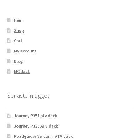
Hem
Shop
Cart
My account
Blog
MC däck
Senaste inlägget
Journey P357 atv däck
Journey P336 ATV däck
Roadguider Vulcan – ATV däck