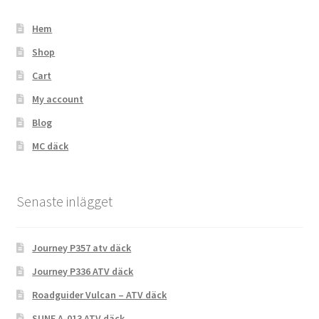
Hem
Shop
Cart
My account
Blog
MC däck
Senaste inlägget
Journey P357 atv däck
Journey P336 ATV däck
Roadguider Vulcan – ATV däck
SUNF A-013 ATV däck