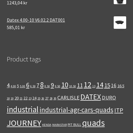
1243,04 kr
Datex 4.00-10 V6.02.2 DAT001
585,01 kr
Product tags
12
8
10
14
6
9
11
15
4
7
16
5
16.5
4.00
5.00
6.50
8.50
9.50
10.50
13
DATEX
CARLISLE
DURO
20
22
24
27
18
19
21
23
25
26
28
30
industrial
industrial-agr-cars-quads
ITP
quads
JOURNEY
PIT BULL
KENDA
MARASTAR