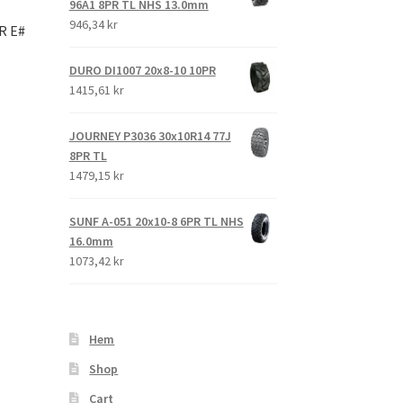
96A1 8PR TL NHS 13.0mm
946,34 kr
R E#
DURO DI1007 20x8-10 10PR
1415,61 kr
JOURNEY P3036 30x10R14 77J
8PR TL
1479,15 kr
SUNF A-051 20x10-8 6PR TL NHS
16.0mm
1073,42 kr
Hem
Shop
Cart