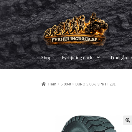
Hoppa
Hoppa
till
till
navigering
innehåll
Shop
Fyrhjuling däck
Trädgårds
Hem
5.00-8
DURO 5.00-8 8PR HF281