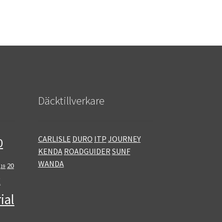
Däcktillverkare
CARLISLE
DURO
ITP
JOURNEY
0
KENDA
ROADGUIDER
SUNF
WANDA
20
19
E
ial