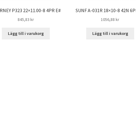
RNEY P323 22×11.00-8 4PR E#
SUNF A-031R 18×10-8 42N 6P
845,83 kr
1056,88 kr
Lägg till i varukorg
Lägg till i varukorg