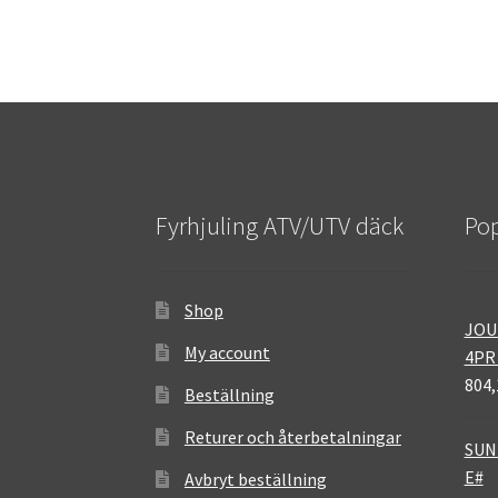
Fyrhjuling ATV/UTV däck
Pop
Shop
JOU
My account
4PR
804,
Beställning
Returer och återbetalningar
SUNF
E#
Avbryt beställning