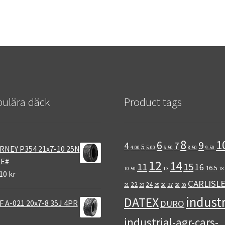
ulära däck
Product tags
8
1
6
9
4
7
5
RNEY P354 21x7-10 25N
4.00
5.00
6.50
8.50
9.50
 E#
12
14
11
15
16
16.5
10.50
13
18
10 kr
CARLISL
22
24
27
21
23
25
26
28
30
industr
DATEX
 A-021 20x7-8 35J 4PR
DURO
industrial-agr-cars-