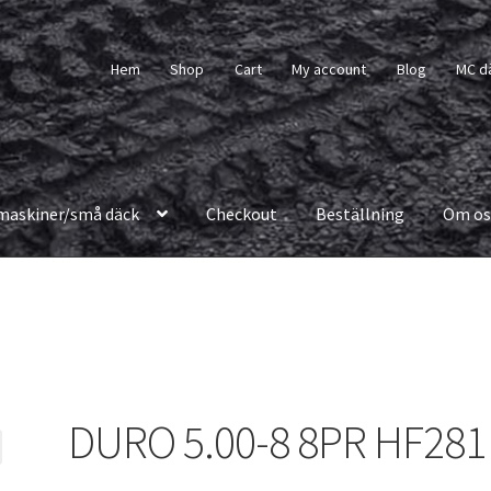
Hem
Shop
Cart
My account
Blog
MC d
maskiner/små däck
Checkout
Beställning
Om os
DURO 5.00-8 8PR HF281