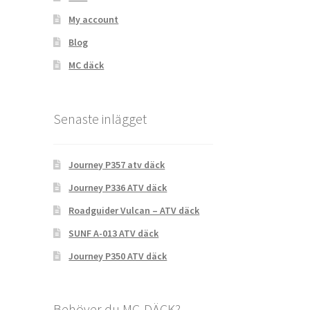
My account
Blog
MC däck
Senaste inlägget
Journey P357 atv däck
Journey P336 ATV däck
Roadguider Vulcan – ATV däck
SUNF A-013 ATV däck
Journey P350 ATV däck
Behöver du MC-DÄCK?