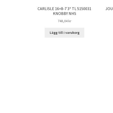
CARLISLE 16×8-7 3* TL 5150031
JOU
KNOBBY NHS
748,04 kr
Lägg till i varukorg