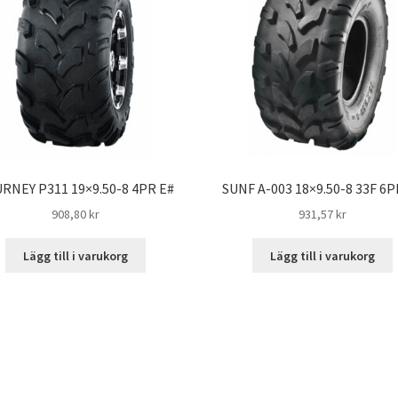
RNEY P311 19×9.50-8 4PR E#
SUNF A-003 18×9.50-8 33F 6P
908,80 kr
931,57 kr
Lägg till i varukorg
Lägg till i varukorg