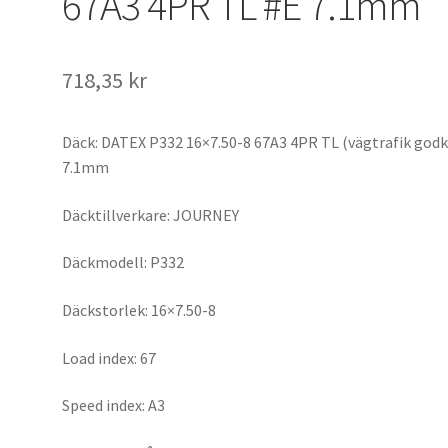
67A3 4PR TL #E 7.1mm
718,35 kr
Däck: DATEX P332 16×7.50-8 67A3 4PR TL (vägtrafik god
7.1mm
Däcktillverkare: JOURNEY
Däckmodell: P332
Däckstorlek: 16×7.50-8
Load index: 67
Speed index: A3