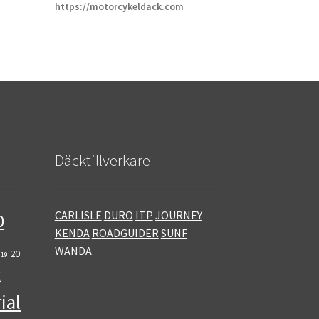
https://motorcykeldack.com
Däcktillverkare
CARLISLE
DURO
ITP
JOURNEY
0
KENDA
ROADGUIDER
SUNF
WANDA
20
19
E
ial