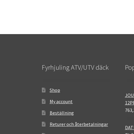
Fyrhjuling ATV/UTV däck
Pop
Shop
JOU
My account
12P
763,
Beställning
Returer och återbetalningar
DAT