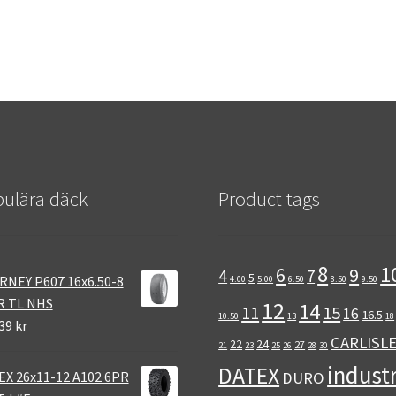
ulära däck
Product tags
8
1
6
9
4
7
5
RNEY P607 16x6.50-8
4.00
5.00
6.50
8.50
9.50
R TL NHS
12
14
11
15
16
16.5
10.50
13
18
39 kr
CARLISL
22
24
27
21
23
25
26
28
30
industr
DATEX
EX 26x11-12 A102 6PR
DURO