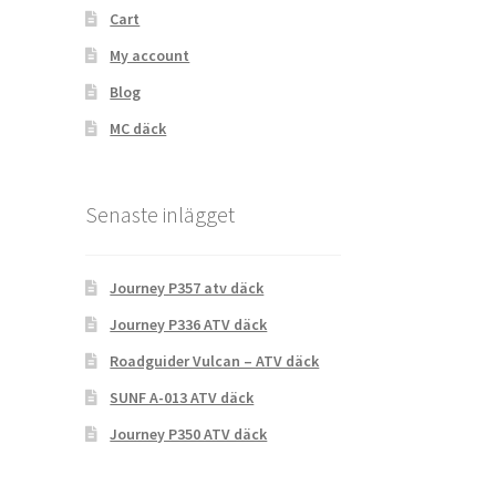
Cart
My account
Blog
MC däck
Senaste inlägget
Journey P357 atv däck
Journey P336 ATV däck
Roadguider Vulcan – ATV däck
SUNF A-013 ATV däck
Journey P350 ATV däck