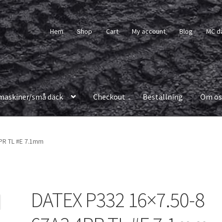
Hem
Shop
Cart
My account
Blog
MC d
maskiner/små däck
Checkout
Beställning
Om os
PR TL #E 7.1mm
DATEX P332 16×7.50-8