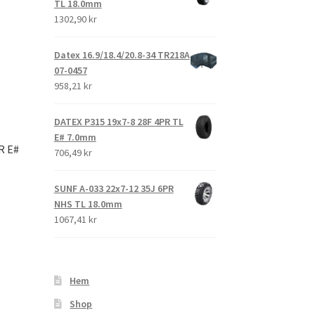
TL 18.0mm
1302,90 kr
Datex 16.9/18.4/20.8-34 TR218A
07-0457
958,21 kr
DATEX P315 19x7-8 28F 4PR TL
E# 7.0mm
R E#
706,49 kr
SUNF A-033 22x7-12 35J 6PR
NHS TL 18.0mm
1067,41 kr
Hem
Shop