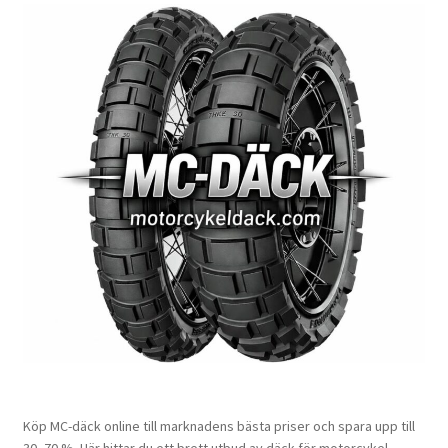
Köp MC-däck online till marknadens bästa priser och spara upp till
30–70 %. Här hittar du ett brett utbud av däck för motorcykel,