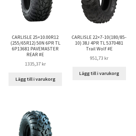
CARLISLE 25×10.00R12
CARLISLE 22×7-10(180/85-
(255/65R12) 50N 6PR TL
10) 38J 4PR TL 5370481
6P13681 PAVEMASTER
Trail Wolf #E
REAR #E
951,73 kr
1335,37 kr
Lägg till i varukorg
Lägg till i varukorg