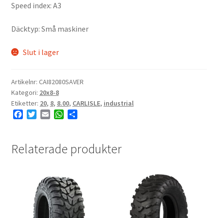
Speed index: A3
Däcktyp: Små maskiner
Slut i lager
Artikelnr:
CAI82080SAVER
Kategori:
20x8-8
Etiketter:
20
,
8
,
8.00
,
CARLISLE
,
industrial
F
T
E
W
D
a
w
m
h
e
c
i
a
a
l
e
t
i
t
a
Relaterade produkter
b
t
l
s
o
e
A
o
r
p
k
p