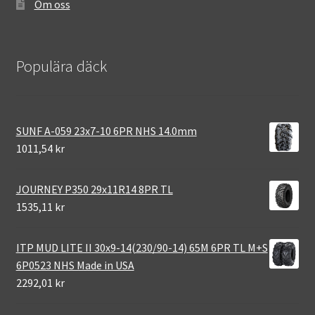
Om oss
Populära däck
SUNF A-059 23x7-10 6PR NHS 14.0mm
1011,54 kr
JOURNEY P350 29x11R14 8PR TL
1535,11 kr
ITP MUD LITE II 30x9-14(230/90-14) 65M 6PR TL M+S
6P0523 NHS Made in USA
2292,01 kr