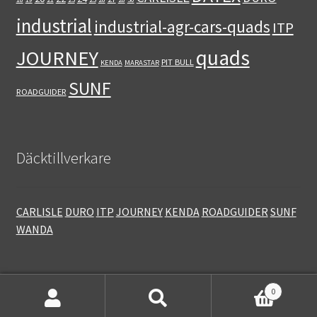
industrial
industrial-agr-cars-quads
ITP
quads
JOURNEY
PIT BULL
KENDA
MARASTAR
SUNF
ROADGUIDER
Däcktillverkare
CARLISLE
DURO
ITP
JOURNEY
KENDA
ROADGUIDER
SUNF
WANDA
0
Sök
Sök