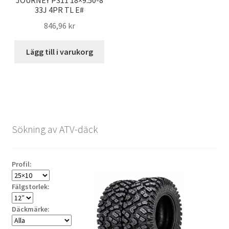
JOURNEY P311 18×9.50-8
33J 4PR TL E#
846,96 kr
Lägg till i varukorg
Sökning av ATV-däck
Profil:
Fälgstorlek:
Däckmärke: