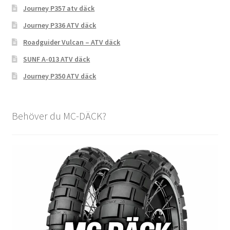
Journey P357 atv däck
Journey P336 ATV däck
Roadguider Vulcan – ATV däck
SUNF A-013 ATV däck
Journey P350 ATV däck
Behöver du MC-DÄCK?