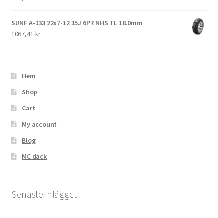
SUNF A-033 22x7-12 35J 6PR NHS TL 18.0mm
1067,41 kr
Hem
Shop
Cart
My account
Blog
MC däck
Senaste inlägget