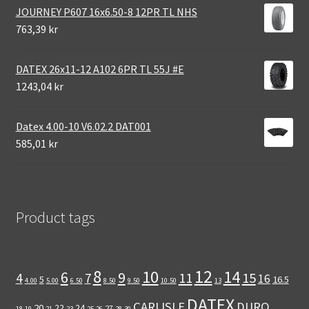
JOURNEY P607 16x6.50-8 12PR TL NHS
763,39 kr
DATEX 26x11-12 A102 6PR TL 55J #E
1243,04 kr
Datex 4.00-10 V6.02.2 DAT001
585,01 kr
Product tags
12
8
10
14
6
9
11
15
4
7
16
5
16.5
4.00
5.00
6.50
8.50
9.50
10.50
13
DATEX
CARLISLE
DURO
20
22
24
27
18
19
21
23
25
26
28
30