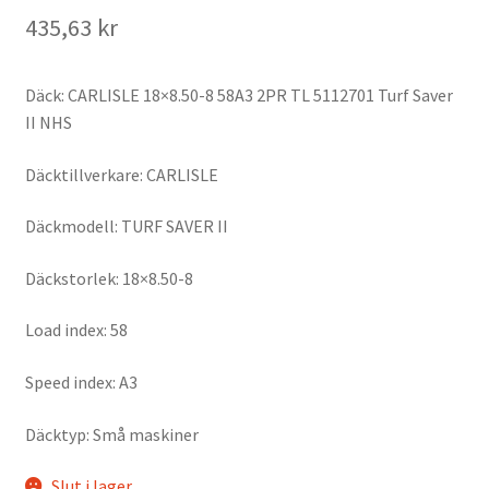
435,63 kr
Däck: CARLISLE 18×8.50-8 58A3 2PR TL 5112701 Turf Saver
II NHS
Däcktillverkare: CARLISLE
Däckmodell: TURF SAVER II
Däckstorlek: 18×8.50-8
Load index: 58
Speed index: A3
Däcktyp: Små maskiner
Slut i lager