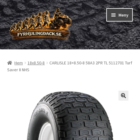
Hoppa
Hoppa
Meny
till
till
navigering
innehåll
Shop
Hem
18x8.50-8
CARLISLE 18×8.50-8 58A3 2PR TL 5112701 Turf
Expand
Fyrhjuling däck
Saver II NHS
underm
Expand
Trädgårdsmaskiner/små däck
underm
Checkout
Beställning
Om oss