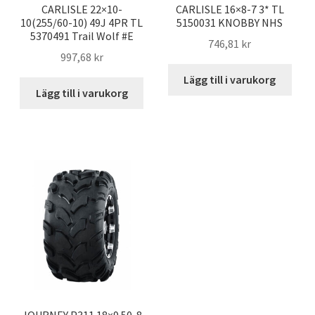
CARLISLE 22×10-
CARLISLE 16×8-7 3* TL
10(255/60-10) 49J 4PR TL
5150031 KNOBBY NHS
5370491 Trail Wolf #E
746,81 kr
997,68 kr
Lägg till i varukorg
Lägg till i varukorg