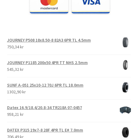
JOURNEY P508 18x8.50-8 82A3 6PR TL 4.5mm
750,34 kr
JOURNEY P1185 200x50 4PR TT NHS 2.5mm
545,32 kr
SUNF A-051 25x10-12 70J 6PR TL 18.0mm
1302,90 kr
Datex 16.9/18.4/20.8-34 TR218A 07-0457
958,21 kr
DATEX P315 19x7-8 28F 4PR TL E# 7.0mm
706,49 kr