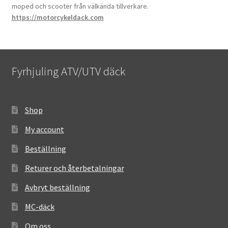
moped och scooter från välkända tillverkare.
https://motorcykeldack.com
Fyrhjuling ATV/UTV däck
Shop
My account
Beställning
Returer och återbetalningar
Avbryt beställning
MC-däck
Om oss