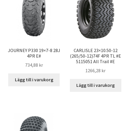
JOURNEY P330 19×7-8 28J
CARLISLE 23×10.50-12
4PR E#
(265/50-12)74F 4PR TL #E
5115051 All Trail #E
734,88 kr
1266,28 kr
Lägg till i varukorg
Lägg till i varukorg