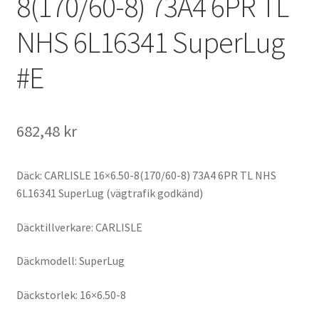
8(170/60-8) 73A4 6PR TL
NHS 6L16341 SuperLug
#E
682,48 kr
Däck: CARLISLE 16×6.50-8(170/60-8) 73A4 6PR TL NHS
6L16341 SuperLug (vägtrafik godkänd)
Däcktillverkare: CARLISLE
Däckmodell: SuperLug
Däckstorlek: 16×6.50-8