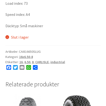
Load index: 73
Speed index: A4
Däcktyp: Små maskiner
Slut i lager
Artikelnr:
CAI816650SLUG
Kategori:
16x6.50-8
Etiketter:
16
,
6.50
,
8
,
CARLISLE
,
industrial
F
T
E
W
D
a
w
m
h
e
c
i
a
a
l
e
t
i
t
a
Relaterade produkter
b
t
l
s
o
e
A
o
r
p
k
p