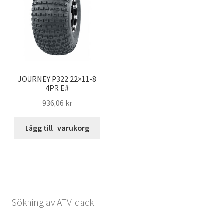
JOURNEY P322 22×11-8
4PR E#
936,06 kr
Lägg till i varukorg
Sökning av ATV-däck