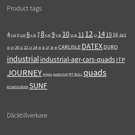
Product tags
12
8
10
14
6
9
11
15
4
7
16
5
16.5
4.00
5.00
6.50
8.50
9.50
10.50
13
DATEX
CARLISLE
DURO
20
22
24
27
18
19
21
23
25
26
28
30
industrial
industrial-agr-cars-quads
ITP
quads
JOURNEY
PIT BULL
KENDA
MARASTAR
SUNF
ROADGUIDER
Däcktillverkare