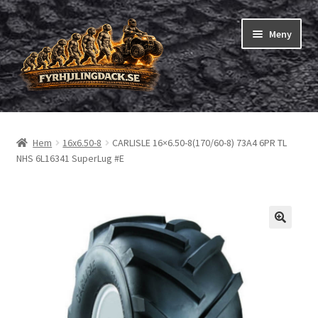
Hoppa
Hoppa
Meny
till
till
navigering
innehåll
Shop
Hem
16x6.50-8
CARLISLE 16×6.50-8(170/60-8) 73A4 6PR TL
Expand
Fyrhjuling däck
NHS 6L16341 SuperLug #E
underm
Expand
Trädgårdsmaskiner/små däck
underm
Checkout
Beställning
Om oss