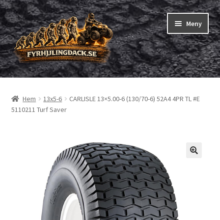
Hoppa
Hoppa
Meny
till
till
navigering
innehåll
Shop
Hem
13x5-6
CARLISLE 13×5.00-6 (130/70-6) 52A4 4PR TL #E
Expand
Fyrhjuling däck
5110211 Turf Saver
underm
Expand
Trädgårdsmaskiner/små däck
underm
Checkout
Beställning
Om oss