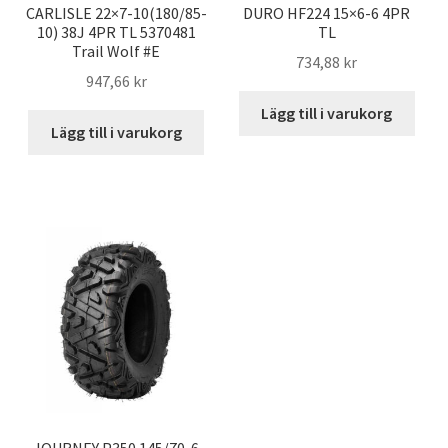
CARLISLE 22×7-10(180/85-
DURO HF224 15×6-6 4PR
10) 38J 4PR TL 5370481
TL
Trail Wolf #E
734,88 kr
947,66 kr
Lägg till i varukorg
Lägg till i varukorg