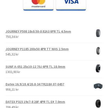
JOURNEY P508 18x8.50-8 82A3 6PR TL 4.5mm
750,34 kr
JOURNEY P1185 200x50 4PR TT NHS 2.5mm
545,32 kr
SUNF A-051 25x10-12 70J 6PR TL 18.0mm
1302,90 kr
Datex 16.9/18.4/20.8-34 TR218A 07-0457
958,21 kr
DATEX P315 19x7-8 28F 4PR TL E# 7.0mm
706,49 kr