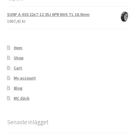
SUNF A-033 22x7-12 35J 6PR NHS TL 18.0mm
1067,41 kr
Hem
Shop
Cart
My account
Blog
MC däck
Senaste inlägget