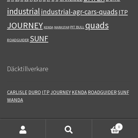
industrial
industrial-agr-cars-quads
ITP
quads
JOURNEY
PIT BULL
KENDA
MARASTAR
SUNF
ROADGUIDER
Däcktillverkare
CARLISLE
DURO
ITP
JOURNEY
KENDA
ROADGUIDER
SUNF
WANDA
0
Sök
Sök