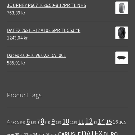
JOURNEY P607 16x6.50-8 12PR TL NHS
763,39 kr
DATEX 26x11-12 A102 6PR TL 55J #E
1243,04 kr
Datex 4.00-10 V6.02.2 DAT001
585,01 kr
Product tags
12
8
10
14
6
9
11
15
4
7
16
5
16.5
4.00
5.00
6.50
8.50
9.50
10.50
13
DATEX
CARLISLE
DURO
20
22
24
27
18
19
21
23
25
26
28
30