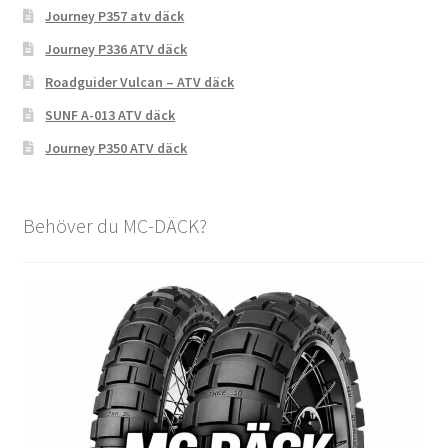
Journey P357 atv däck
Journey P336 ATV däck
Roadguider Vulcan – ATV däck
SUNF A-013 ATV däck
Journey P350 ATV däck
Behöver du MC-DÄCK?