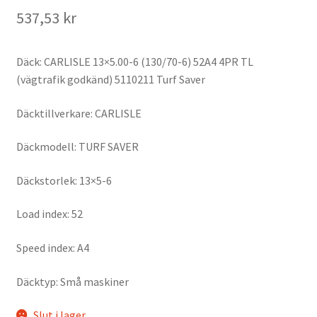
537,53 kr
Däck: CARLISLE 13×5.00-6 (130/70-6) 52A4 4PR TL
(vägtrafik godkänd) 5110211 Turf Saver
Däcktillverkare: CARLISLE
Däckmodell: TURF SAVER
Däckstorlek: 13×5-6
Load index: 52
Speed index: A4
Däcktyp: Små maskiner
Slut i lager