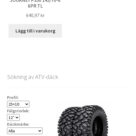
JOURNEY P350 145/70-6
6PR TL
640,97 kr
Lägg till i varukorg
Sökning av ATV-däck
Profil:
Fälgstorlek:
Däckmärke: