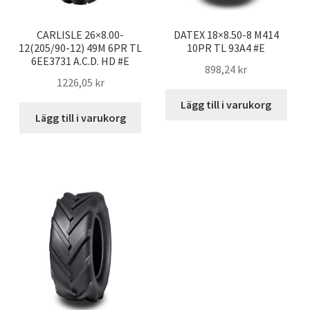
CARLISLE 26×8.00-
DATEX 18×8.50-8 M414
12(205/90-12) 49M 6PR TL
10PR TL 93A4 #E
6EE3731 A.C.D. HD #E
898,24 kr
1226,05 kr
Lägg till i varukorg
Lägg till i varukorg