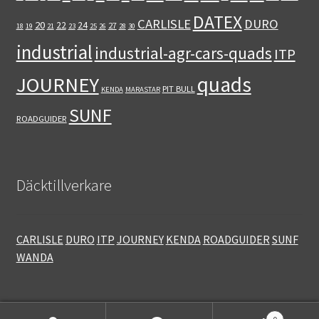
DATEX
CARLISLE
DURO
20
22
24
27
18
19
21
23
25
26
28
30
industrial
industrial-agr-cars-quads
ITP
quads
JOURNEY
PIT BULL
KENDA
MARASTAR
SUNF
ROADGUIDER
Däcktillverkare
CARLISLE
DURO
ITP
JOURNEY
KENDA
ROADGUIDER
SUNF
WANDA