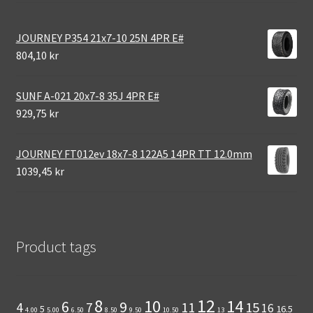
JOURNEY P354 21x7-10 25N 4PR E#
804,10 kr
SUNF A-021 20x7-8 35J 4PR E#
929,75 kr
JOURNEY FT012ev 18x7-8 122A5 14PR TT 12.0mm
1039,45 kr
Product tags
12
8
10
14
6
9
11
15
4
7
16
5
16.5
4.00
5.00
6.50
8.50
9.50
10.50
13