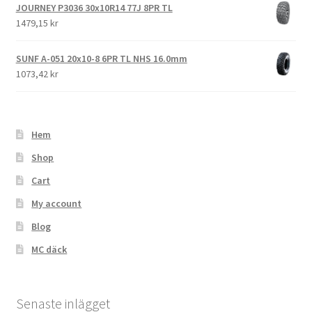
JOURNEY P3036 30x10R14 77J 8PR TL
1479,15 kr
SUNF A-051 20x10-8 6PR TL NHS 16.0mm
1073,42 kr
Hem
Shop
Cart
My account
Blog
MC däck
Senaste inlägget