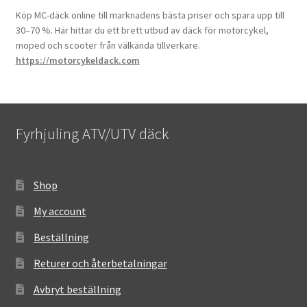
Köp MC-däck online till marknadens bästa priser och spara upp till
30–70 %. Här hittar du ett brett utbud av däck för motorcykel,
moped och scooter från välkända tillverkare.
https://motorcykeldack.com
Fyrhjuling ATV/UTV däck
Shop
My account
Beställning
Returer och återbetalningar
Avbryt beställning