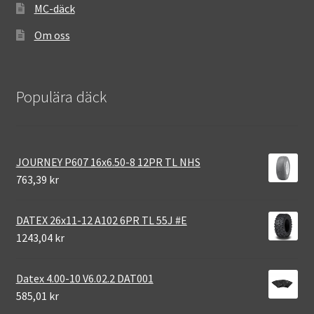
MC-däck
Om oss
Populära däck
JOURNEY P607 16x6.50-8 12PR TL NHS
763,39 kr
DATEX 26x11-12 A102 6PR TL 55J #E
1243,04 kr
Datex 4.00-10 V6.02.2 DAT001
585,01 kr