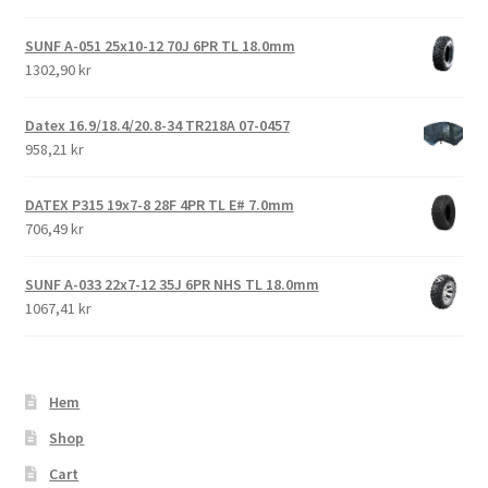
SUNF A-051 25x10-12 70J 6PR TL 18.0mm
1302,90 kr
Datex 16.9/18.4/20.8-34 TR218A 07-0457
958,21 kr
DATEX P315 19x7-8 28F 4PR TL E# 7.0mm
706,49 kr
SUNF A-033 22x7-12 35J 6PR NHS TL 18.0mm
1067,41 kr
Hem
Shop
Cart