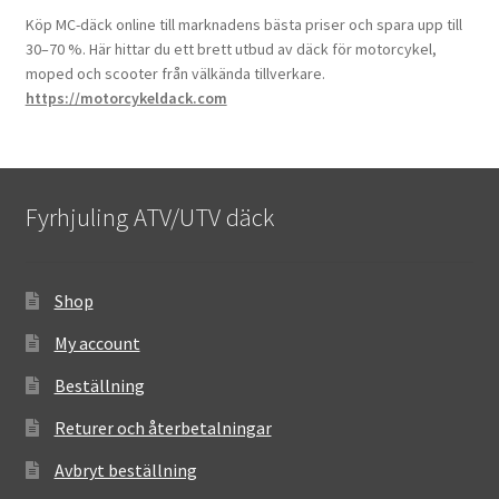
Köp MC-däck online till marknadens bästa priser och spara upp till
30–70 %. Här hittar du ett brett utbud av däck för motorcykel,
moped och scooter från välkända tillverkare.
https://motorcykeldack.com
Fyrhjuling ATV/UTV däck
Shop
My account
Beställning
Returer och återbetalningar
Avbryt beställning