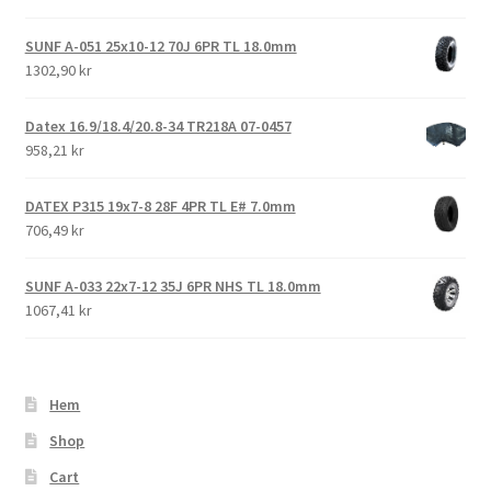
SUNF A-051 25x10-12 70J 6PR TL 18.0mm
1302,90 kr
Datex 16.9/18.4/20.8-34 TR218A 07-0457
958,21 kr
DATEX P315 19x7-8 28F 4PR TL E# 7.0mm
706,49 kr
SUNF A-033 22x7-12 35J 6PR NHS TL 18.0mm
1067,41 kr
Hem
Shop
Cart