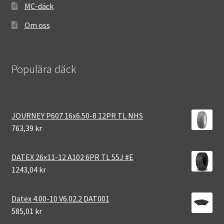
MC-däck
Om oss
Populära däck
JOURNEY P607 16x6.50-8 12PR TL NHS
763,39 kr
DATEX 26x11-12 A102 6PR TL 55J #E
1243,04 kr
Datex 4.00-10 V6.02.2 DAT001
585,01 kr