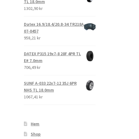
TL 18.0mm
1302,90 kr
Datex 16.9/18.4/20.8-34 TR218A
07-0457
958,21 kr
DATEX P315 19x7-8 28F 4PR TL
E# 7.0mm
706,49 kr
SUNF A-033 22x7-12 35J 6PR
NHS TL 18.0mm
1067,41 kr
Hem
Shop