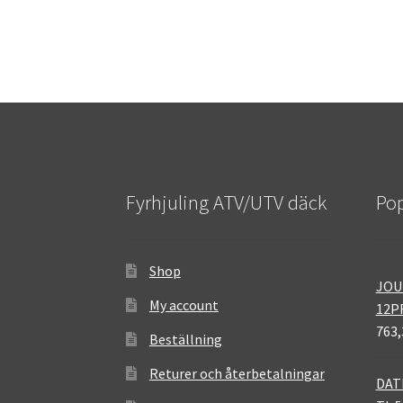
Fyrhjuling ATV/UTV däck
Pop
Shop
JOU
My account
12P
763,
Beställning
Returer och återbetalningar
DAT