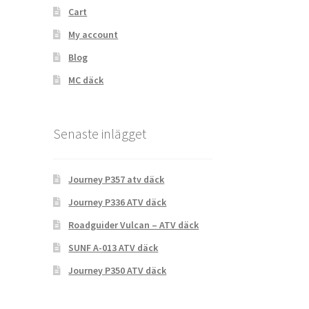
Cart
My account
Blog
MC däck
Senaste inlägget
Journey P357 atv däck
Journey P336 ATV däck
Roadguider Vulcan – ATV däck
SUNF A-013 ATV däck
Journey P350 ATV däck