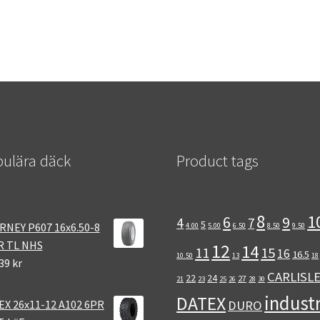
ulära däck
Product tags
8
1
6
9
4
7
5
RNEY P607 16x6.50-8
4.00
5.00
6.50
8.50
9.50
R TL NHS
12
14
11
15
16
16.5
10.50
13
18
39 kr
CARLISL
22
24
27
21
23
25
26
28
30
industr
DATEX
EX 26x11-12 A102 6PR
DURO