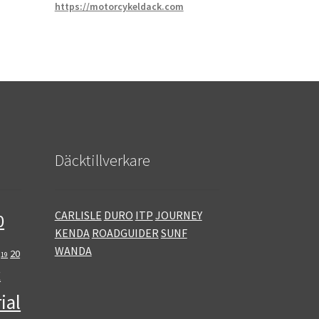
https://motorcykeldack.com
Däcktillverkare
CARLISLE
DURO
ITP
JOURNEY
0
KENDA
ROADGUIDER
SUNF
WANDA
20
19
E
ial