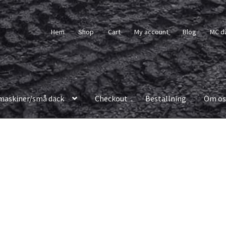
Hem
Shop
Cart
My account
Blog
MC d
maskiner/små däck
Checkout
Beställning
Om os