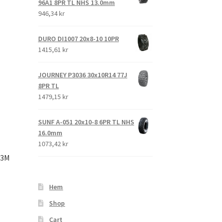
96A1 8PR TL NHS 13.0mm
946,34 kr
DURO DI1007 20x8-10 10PR
1415,61 kr
JOURNEY P3036 30x10R14 77J
8PR TL
1479,15 kr
SUNF A-051 20x10-8 6PR TL NHS
16.0mm
1073,42 kr
63M
Hem
Shop
Cart