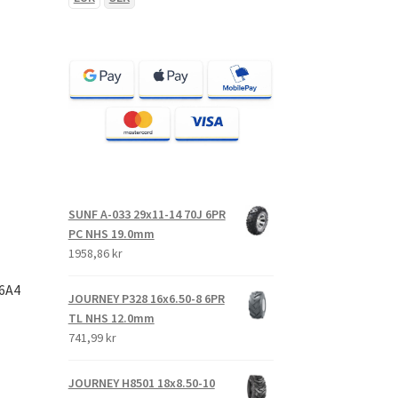
SUNF A-033 29x11-14 70J 6PR
PC NHS 19.0mm
1958,86 kr
6A4
JOURNEY P328 16x6.50-8 6PR
TL NHS 12.0mm
741,99 kr
JOURNEY H8501 18x8.50-10