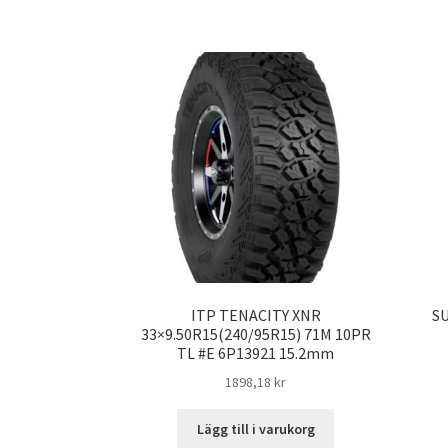
ITP TENACITY XNR
SU
33×9.50R15(240/95R15) 71M 10PR
TL #E 6P13921 15.2mm
1898,18 kr
Lägg till i varukorg