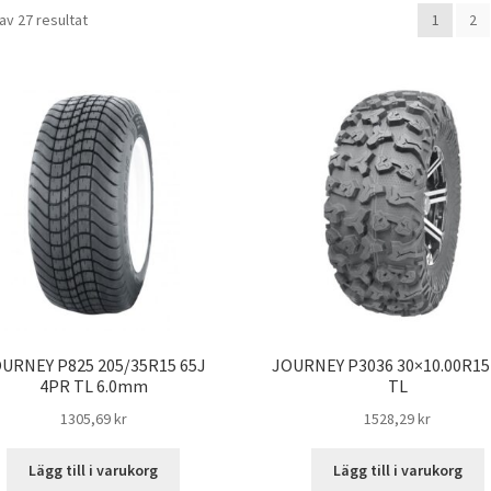
Sorterade
av 27 resultat
1
2
efter
pris:
lågt
till
högt
URNEY P825 205/35R15 65J
JOURNEY P3036 30×10.00R15
4PR TL 6.0mm
TL
1305,69 kr
1528,29 kr
Lägg till i varukorg
Lägg till i varukorg