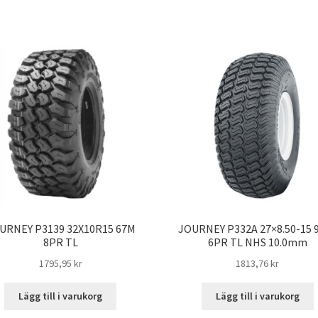
URNEY P3139 32X10R15 67M
JOURNEY P332A 27×8.50-15 
8PR TL
6PR TL NHS 10.0mm
1795,95 kr
1813,76 kr
Lägg till i varukorg
Lägg till i varukorg