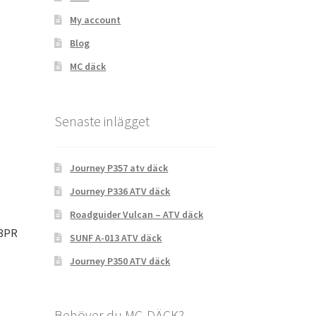
My account
Blog
MC däck
Senaste inlägget
Journey P357 atv däck
Journey P336 ATV däck
Roadguider Vulcan – ATV däck
 8PR
SUNF A-013 ATV däck
Journey P350 ATV däck
Behöver du MC-DÄCK?