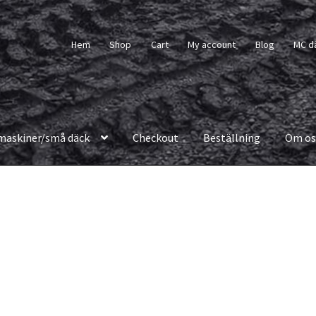
Hem
Shop
Cart
My account
Blog
MC d
maskiner/små däck
Checkout
Beställning
Om os