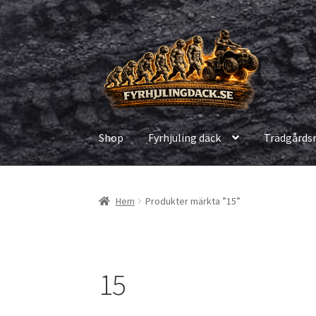
Hoppa
Hoppa
till
till
navigering
innehåll
Shop
Fyrhjuling däck
Trädgårds
Hem
Produkter märkta ”15”
15