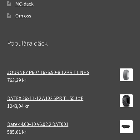
MC-däck
Om oss
Populära däck
JOURNEY P607 16x6.50-8 12PR TL NHS
763,39 kr
DATEX 26x11-12 A102 6PR TL 55J #E
1243,04 kr
Datex 4.00-10 V6.02.2 DAT001
585,01 kr