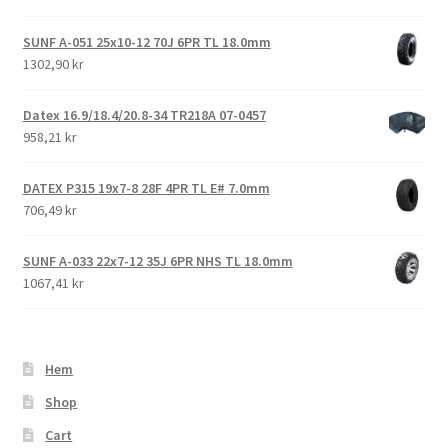
SUNF A-051 25x10-12 70J 6PR TL 18.0mm
1302,90 kr
Datex 16.9/18.4/20.8-34 TR218A 07-0457
958,21 kr
DATEX P315 19x7-8 28F 4PR TL E# 7.0mm
706,49 kr
SUNF A-033 22x7-12 35J 6PR NHS TL 18.0mm
1067,41 kr
Hem
Shop
Cart