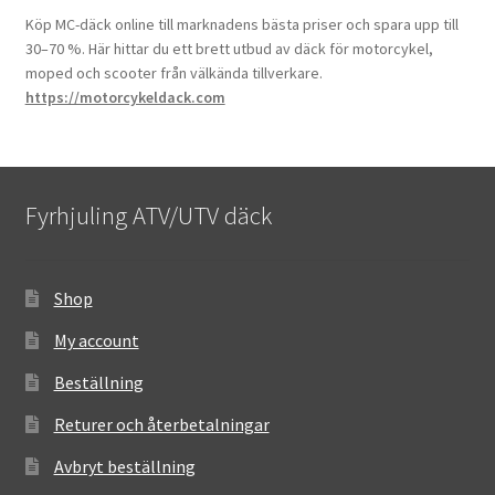
Köp MC-däck online till marknadens bästa priser och spara upp till
30–70 %. Här hittar du ett brett utbud av däck för motorcykel,
moped och scooter från välkända tillverkare.
https://motorcykeldack.com
Fyrhjuling ATV/UTV däck
Shop
My account
Beställning
Returer och återbetalningar
Avbryt beställning